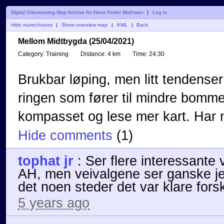
Digital Orienteering Map Archive for Hans Petter Mathisen
|
Log in
Hide routechoices
|
Show overview map
|
KML
|
Back
Mellom Midtbygda (25/04/2021)
Category:
Training
Distance:
4 km
Time:
24:30
Brukbar løping, men litt tendenser 
ringen som fører til mindre bomme
kompasset og lese mer kart. Har n
Hide comments
(
1
)
tophat jr
:
Ser flere interessante 
AH, men veivalgene ser ganske jev
det noen steder det var klare forsk
5 years ago