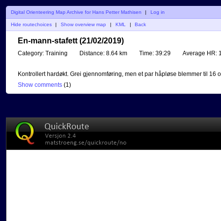
Digital Orienteering Map Archive for Hans Petter Mathisen
|
Log in
Hide routechoices
|
Show overview map
|
KML
|
Back
En-mann-stafett (21/02/2019)
Category:
Training
Distance:
8.64 km
Time:
39:29
Average HR:
1
Kontrollert hardøkt. Grei gjennomføring, men et par håpløse blemmer til 16 og
Show comments
(
1
)