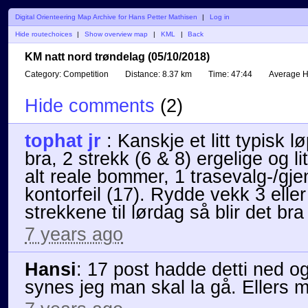
Digital Orienteering Map Archive for Hans Petter Mathisen
|
Log in
Hide routechoices
|
Show overview map
|
KML
|
Back
KM natt nord trøndelag (05/10/2018)
Category:
Competition
Distance:
8.37 km
Time:
47:44
Average 
Hide comments
(
2
)
tophat jr
:
Kanskje et litt typisk l
bra, 2 strekk (6 & 8) ergelige og
alt reale bommer, 1 trasevalg-/gje
kontorfeil (17). Rydde vekk 3 eller a
strekkene til lørdag så blir det bra 
7 years ago
Hansi
:
17 post hadde detti ned og
synes jeg man skal la gå. Ellers m