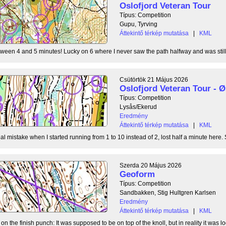
Oslofjord Veteran Tour
Típus: Competition
Gupu, Tyrving
Áttekintő térkép mutatása
|
KML
tween 4 and 5 minutes! Lucky on 6 where I never saw the path halfway and was still l
Csütörtök 21 Május 2026
Oslofjord Veteran Tour -
Típus: Competition
Lysås/Ekerud
Eredmény
Áttekintő térkép mutatása
|
KML
l mistake when I started running from 1 to 10 instead of 2, lost half a minute here. S
Szerda 20 Május 2026
Geoform
Típus: Competition
Sandbakken, Stig Hultgren Karlsen
Eredmény
Áttekintő térkép mutatása
|
KML
 the finish punch: It was supposed to be on top of the knoll, but in reality it was loc