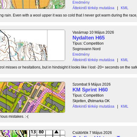
Eredmény
Áttekintő térkép mutatása
|
KML
g rain. Even with a wool upper it was so cold that I never got warm during the race, b
Vasárnap 10 Május 2026
Nydalten H65
Típus: Competition
Sognsvann Nord
Eredmény
Áttekintő térkép mutatása
|
KML
ol misses or hesitations, but in hindsight it looks like I lost -20+ seconds on the safe
Szombat 9 Május 2026
KM Sprint H60
Típus: Competition
Skjetten, Østmarka OK
Áttekintő térkép mutatása
|
KML
ious mistakes. :-(
Csütörtök 7 Május 2026