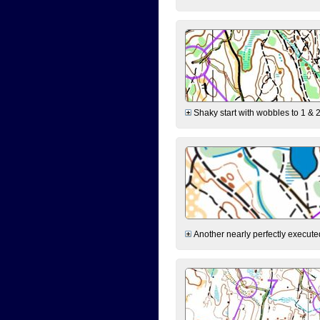
Shaky start with wobbles to 1 & 2
Another nearly perfectly executed