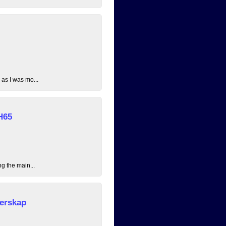
 as I was mo...
H65
ng the main...
erskap