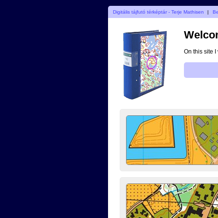
Digitális tájfutó térképtár - Terje Mathisen
|
B
Welcom
On this site 