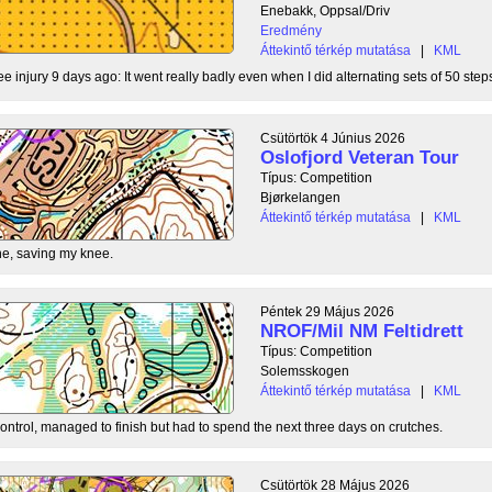
Enebakk, Oppsal/Driv
Eredmény
Áttekintő térkép mutatása
|
KML
ee injury 9 days ago: It went really badly even when I did alternating sets of 50 steps
Csütörtök 4 Június 2026
Oslofjord Veteran Tour
Típus: Competition
Bjørkelangen
Áttekintő térkép mutatása
|
KML
e, saving my knee.
Péntek 29 Május 2026
NROF/Mil NM Feltidrett
Típus: Competition
Solemsskogen
Áttekintő térkép mutatása
|
KML
control, managed to finish but had to spend the next three days on crutches.
Csütörtök 28 Május 2026