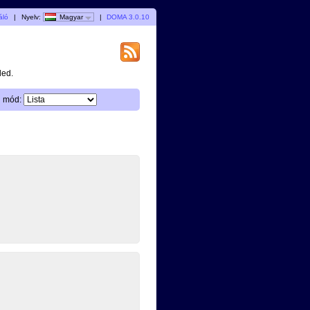
áló
|
Nyelv:
Magyar
|
DOMA 3.0.10
ded.
i mód: