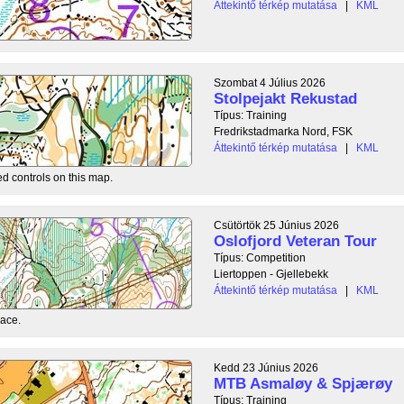
Áttekintő térkép mutatása
|
KML
Szombat 4 Július 2026
Stolpejakt Rekustad
Típus: Training
Fredrikstadmarka Nord, FSK
Áttekintő térkép mutatása
|
KML
ed controls on this map.
Csütörtök 25 Június 2026
Oslofjord Veteran Tour
Típus: Competition
Liertoppen - Gjellebekk
Áttekintő térkép mutatása
|
KML
race.
Kedd 23 Június 2026
MTB Asmaløy & Spjærøy
Típus: Training