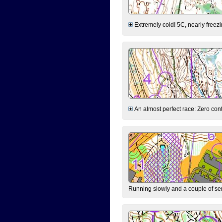
Extremely cold! 5C, nearly freezin
An almost perfect race: Zero contr
Running slowly and a couple of ser