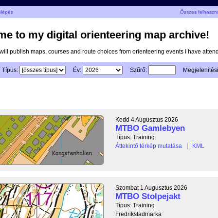
elépés
Összes felhaszn
e to my digital orienteering map archive!
I will publish maps, courses and route choices from orienteering events I have atten
Típus:
Év:
Szűrő:
Megjelenítés
Kedd 4 Augusztus 2026
MTBO Gamlebyen
Típus: Training
Áttekintő térkép mutatása
|
KML
Szombat 1 Augusztus 2026
MTBO Stolpejakt
Típus: Training
Fredrikstadmarka