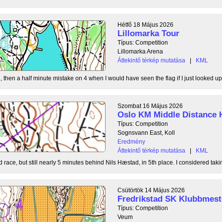
Hétfő 18 Május 2026
Lillomarka Tour
Típus: Competition
Lillomarka Arena
Áttekintő térkép mutatása
|
KML
, then a half minute mistake on 4 when I would have seen the flag if I just looked up
Szombat 16 Május 2026
Oslo KM Middle Distance 
Típus: Competition
Sognsvann East, Koll
Eredmény
Áttekintő térkép mutatása
|
KML
 race, but still nearly 5 minutes behind Nils Hæstad, in 5th place. I considered taki
Csütörtök 14 Május 2026
Fredrikstad SK Klubbmest
Típus: Competition
Veum