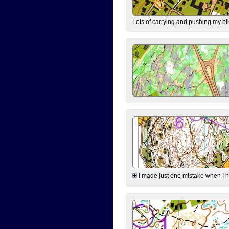
Lots of carrying and pushing my bi
I made just one mistake when I hi