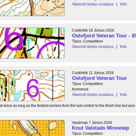
Áttekintő térkép mutatása
|
KML
Csütörtök 18 Június 2026
Oslofjord Veteran Tour - Ø
Típus: Competition
Áttekintő térkép mutatása
|
KML
Csütörtök 11 Június 2026
Oslofjord Veteran Tour
Típus: Competition
Konnerud
Áttekintő térkép mutatása
|
KML
 twice as long as the fastest runners from the last control to the finish line but won 
Vasárnap 7 Június 2026
Knut Valstads Minneløp
Típus: Competition