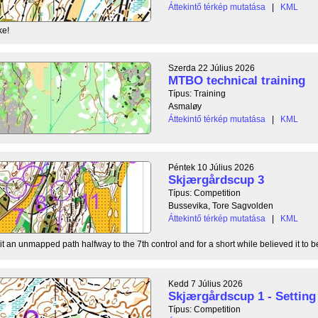
Áttekintő térkép mutatása
|
KML
ke!
Szerda 22 Július 2026
MTBO technical training
Típus: Training
Asmaløy
Áttekintő térkép mutatása
|
KML
Péntek 10 Július 2026
Skjærgårdscup 3
Típus: Competition
Bussevika, Tore Sagvolden
Áttekintő térkép mutatása
|
KML
t an unmapped path halfway to the 7th control and for a short while believed it to be
Kedd 7 Július 2026
Skjærgårdscup 1 - Setting 
Típus: Competition