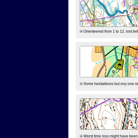
Orienteered from 1 to 12, lost be
Some hesitatiions but ony one rea
Worst time loss might have been on