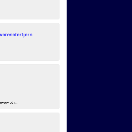
veresetertjern
every oth...