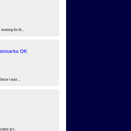
ooking for th...
 Østmarka OK
ince I was ...
ated at t...