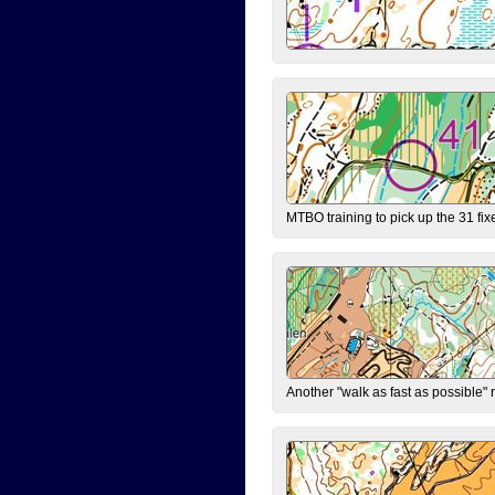
MTBO training to pick up the 31 fix
Another "walk as fast as possible" 