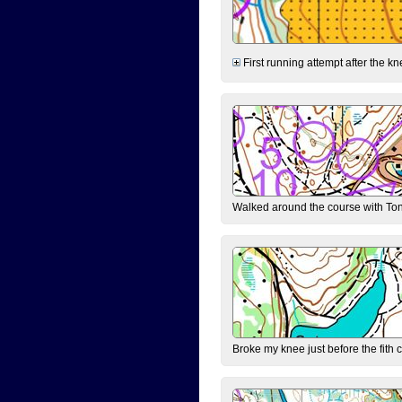
First running attempt after the kn
Walked around the course with Ton
Broke my knee just before the fith 