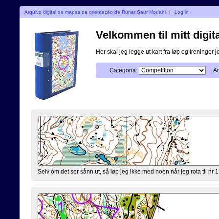
Arquivo digital de mapas de orientação de Runar Saur Modahl
|
Log in
Velkommen til mitt digita
Her skal jeg legge ut kart fra løp og treninger 
Categoria:
An
Selv om det ser sånn ut, så løp jeg ikke med noen når jeg rota til nr 1 