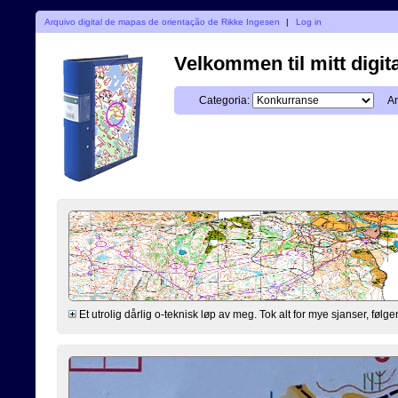
Arquivo digital de mapas de orientação de Rikke Ingesen
|
Log in
Velkommen til mitt digita
Categoria:
An
Et utrolig dårlig o-teknisk løp av meg. Tok alt for mye sjanser, følgen