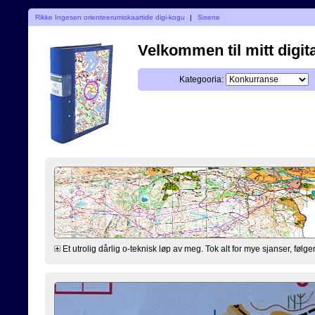
Rikke Ingesen orienteerumiskaartide digi-kogu
|
Sisene
Velkommen til mitt digita
Kategooria:
Et utrolig dårlig o-teknisk løp av meg. Tok alt for mye sjanser, følgen