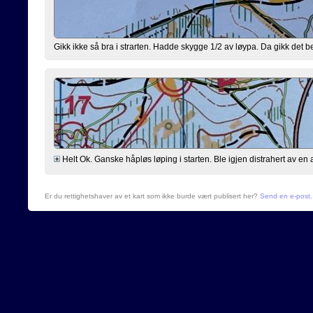
Gikk ikke så bra i strarten. Hadde skygge 1/2 av løypa. Da gikk det be
Helt Ok. Ganske håpløs løping i starten. Ble igjen distrahert av 
Er du rettighetshaver av et kart som ikke burde vært publisert her?
Send en e-post
.