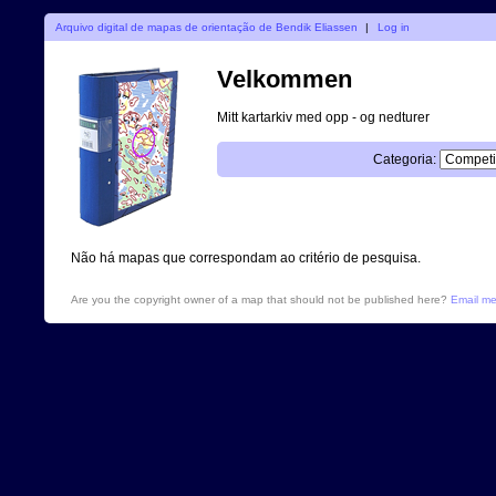
Arquivo digital de mapas de orientação de Bendik Eliassen
|
Log in
Velkommen
Mitt kartarkiv med opp - og nedturer
Categoria:
Não há mapas que correspondam ao critério de pesquisa.
Are you the copyright owner of a map that should not be published here?
Email m