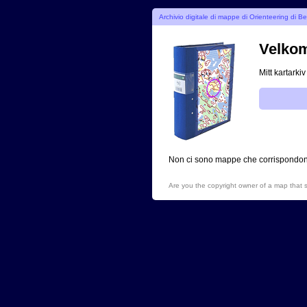
Archivio digitale di mappe di Orienteering di B
Velko
Mitt kartarki
Non ci sono mappe che corrispondono a
Are you the copyright owner of a map that