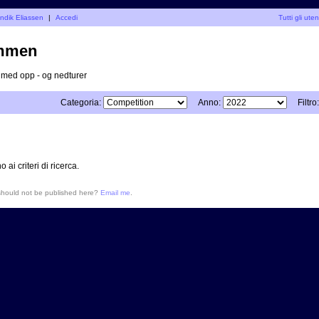
endik Eliassen
|
Accedi
Tutti gli uten
mmen
v med opp - og nedturer
Categoria:
Anno:
Filtro:
i criteri di ricerca.
 should not be published here?
Email me
.