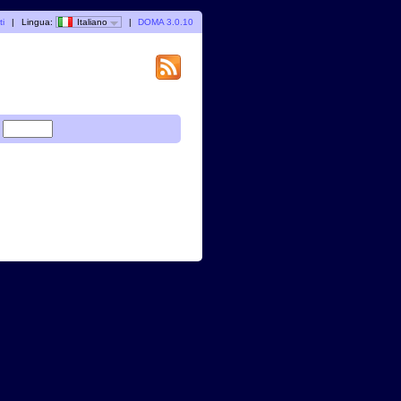
ti
|
Lingua:
Italiano
|
DOMA 3.0.10