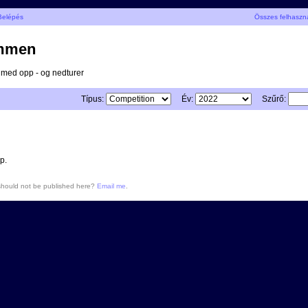
Belépés
Összes felhaszn
mmen
v med opp - og nedturer
Típus:
Év:
Szűrő:
p.
 should not be published here?
Email me
.