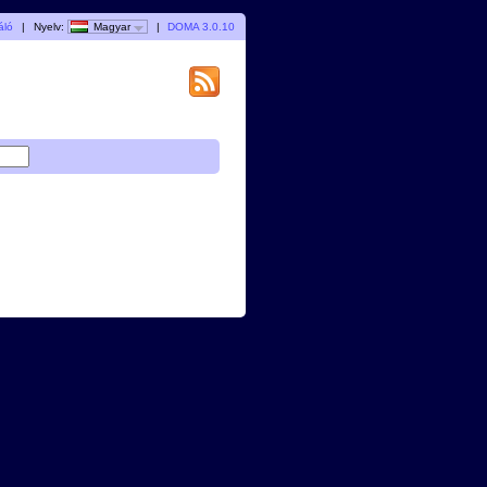
áló
|
Nyelv:
Magyar
|
DOMA 3.0.10