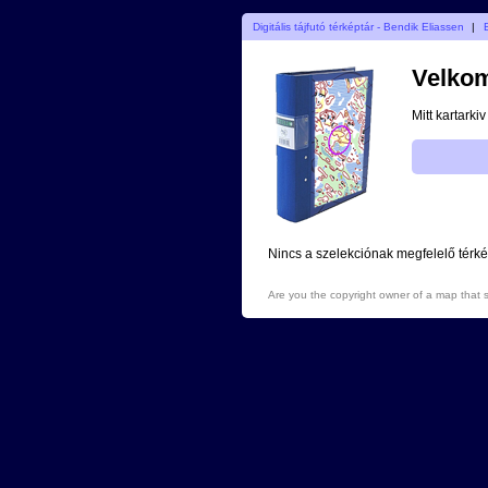
Digitális tájfutó térképtár - Bendik Eliassen
|
Velko
Mitt kartarki
Nincs a szelekciónak megfelelő térké
Are you the copyright owner of a map that