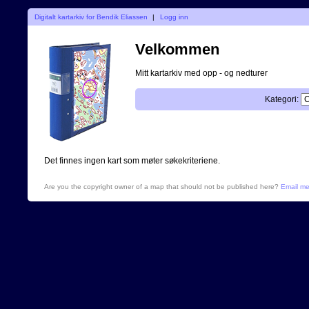
Digitalt kartarkiv for Bendik Eliassen
|
Logg inn
Velkommen
Mitt kartarkiv med opp - og nedturer
Kategori:
Det finnes ingen kart som møter søkekriteriene.
Are you the copyright owner of a map that should not be published here?
Email m