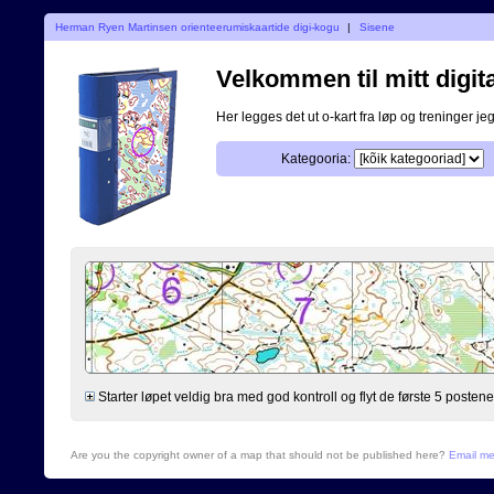
Herman Ryen Martinsen orienteerumiskaartide digi-kogu
|
Sisene
Velkommen til mitt digita
Her legges det ut o-kart fra løp og treninger jeg
Kategooria:
Starter løpet veldig bra med god kontroll og flyt de første 5 postene. S
Are you the copyright owner of a map that should not be published here?
Email m