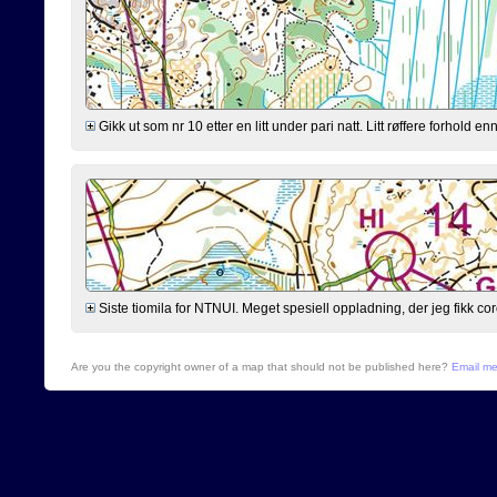
Gikk ut som nr 10 etter en litt under pari natt. Litt røffere forhold 
Siste tiomila for NTNUI. Meget spesiell oppladning, der jeg fikk cor
Are you the copyright owner of a map that should not be published here?
Email m