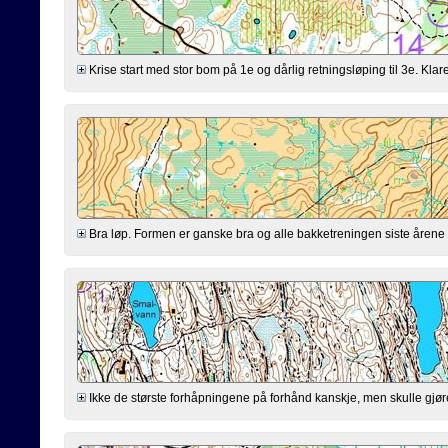
Krise start med stor bom på 1e og dårlig retningsløping til 3e. Klarer
Bra løp. Formen er ganske bra og alle bakketreningen siste årene virk
Ikke de største forhåpningene på forhånd kanskje, men skulle gjøre mi