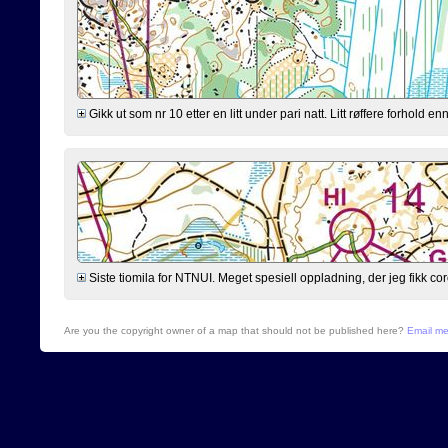
Gikk ut som nr 10 etter en litt under pari natt. Litt røffere forhold 
Siste tiomila for NTNUI. Meget spesiell oppladning, der jeg fikk cor
Are you the copyright owner of a map that should not be published here?
Email m