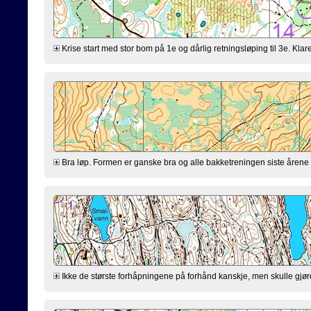
Krise start med stor bom på 1e og dårlig retningsløping til 3e. Klarer
Bra løp. Formen er ganske bra og alle bakketreningen siste årene virk
Ikke de største forhåpningene på forhånd kanskje, men skulle gjøre mi