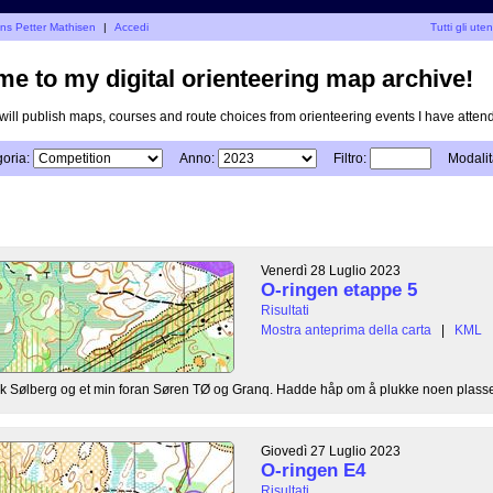
ans Petter Mathisen
|
Accedi
Tutti gli uten
e to my digital orienteering map archive!
I will publish maps, courses and route choices from orienteering events I have atten
oria:
Anno:
Filtro:
Modalit
Venerdì 28 Luglio 2023
O-ringen etappe 5
Risultati
Mostra anteprima della carta
|
KML
 bak Sølberg og et min foran Søren TØ og Granq. Hadde håp om å plukke noen plasser
Giovedì 27 Luglio 2023
O-ringen E4
Risultati