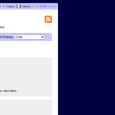
ti
|
Lingua:
Italiano
|
DOMA 3.0.10
ded.
à Display:
, men likev...