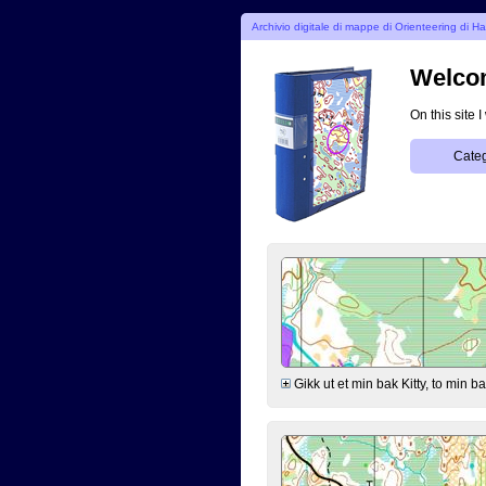
Archivio digitale di mappe di Orienteering di H
Welcom
On this site 
Categ
Gikk ut et min bak Kitty, to min