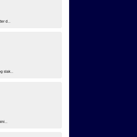
er d...
g slak...
ni...