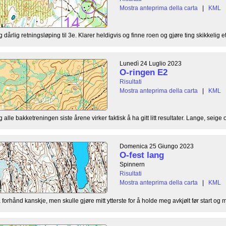
Mostra anteprima della carta
|
KML
dårlig retningsløping til 3e. Klarer heldigvis og finne roen og gjøre ting skikkelig ett
Lunedì 24 Luglio 2023
O-ringen E2
Risultati
Mostra anteprima della carta
|
KML
lle bakketreningen siste årene virker faktisk å ha gitt litt resultater. Lange, seige o
Domenica 25 Giungo 2023
O-fest lang
Spinnern
Risultati
Mostra anteprima della carta
|
KML
orhånd kanskje, men skulle gjøre mitt ytterste for å holde meg avkjølt før start og mi