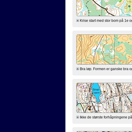
Krise start med stor bom på 1e og 
Bra løp. Formen er ganske bra og a
Ikke de største forhåpningene på f