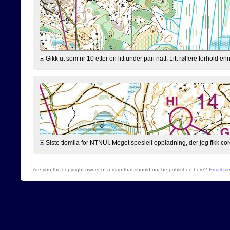
Gikk ut som nr 10 etter en litt under pari natt. Litt røffere forhold 
Siste tiomila for NTNUI. Meget spesiell oppladning, der jeg fikk cor
Are you the copyright owner of a map that should not be published here?
Email m