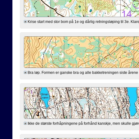
Krise start med stor bom på 1e og dårlig retningsløping til 3e. Klarer
Bra løp. Formen er ganske bra og alle bakketreningen siste årene virk
Ikke de største forhåpningene på forhånd kanskje, men skulle gjøre mi