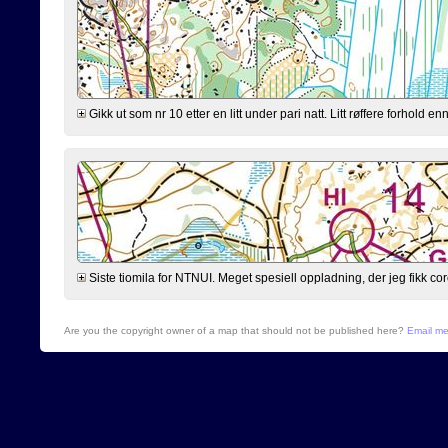
Gikk ut som nr 10 etter en litt under pari natt. Litt røffere forhold 
Siste tiomila for NTNUI. Meget spesiell oppladning, der jeg fikk cor
Are you the copyright owner of a map that should not be published here?
Email m