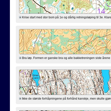
Krise start med stor bom på 1e og dårlig retningsløping til 3e. Klarer
Bra løp. Formen er ganske bra og alle bakketreningen siste årene virk
Ikke de største forhåpningene på forhånd kanskje, men skulle gjøre mi