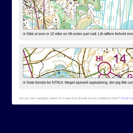
Gikk ut som nr 10 etter en litt under pari natt. Litt røffere forhold 
Siste tiomila for NTNUI. Meget spesiell oppladning, der jeg fikk cor
Are you the copyright owner of a map that should not be published here?
Email m