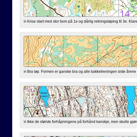
Krise start med stor bom på 1e og dårlig retningsløping til 3e. Klarer
Bra løp. Formen er ganske bra og alle bakketreningen siste årene virk
Ikke de største forhåpningene på forhånd kanskje, men skulle gjøre mi