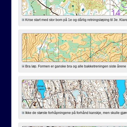
Krise start med stor bom på 1e og dårlig retningsløping til 3e. Klarer
Bra løp. Formen er ganske bra og alle bakketreningen siste årene virk
Ikke de største forhåpningene på forhånd kanskje, men skulle gjøre mi