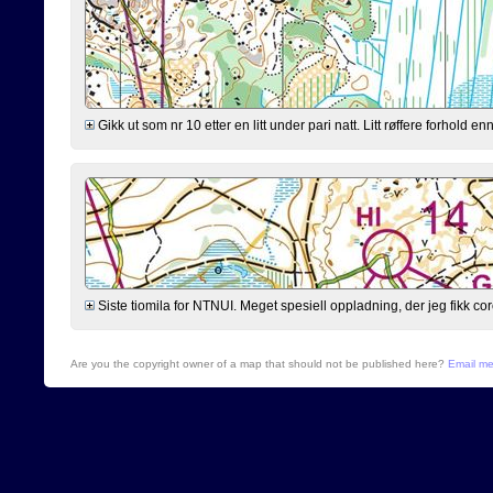
Gikk ut som nr 10 etter en litt under pari natt. Litt røffere forhold 
Siste tiomila for NTNUI. Meget spesiell oppladning, der jeg fikk cor
Are you the copyright owner of a map that should not be published here?
Email m