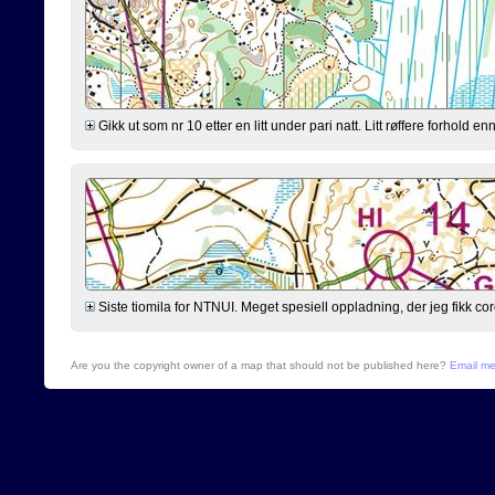
Gikk ut som nr 10 etter en litt under pari natt. Litt røffere forhold 
Siste tiomila for NTNUI. Meget spesiell oppladning, der jeg fikk cor
Are you the copyright owner of a map that should not be published here?
Email m