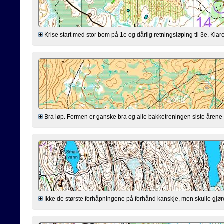
Krise start med stor bom på 1e og dårlig retningsløping til 3e. Klarer
Bra løp. Formen er ganske bra og alle bakketreningen siste årene virk
Ikke de største forhåpningene på forhånd kanskje, men skulle gjøre mi