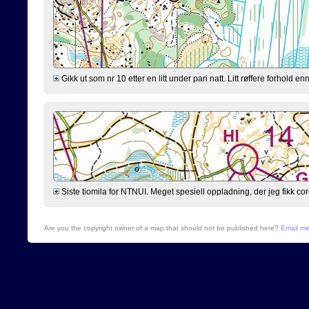
Gikk ut som nr 10 etter en litt under pari natt. Litt røffere forhold 
Siste tiomila for NTNUI. Meget spesiell oppladning, der jeg fikk cor
Are you the copyright owner of a map that should not be published here?
Email m