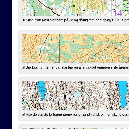
Krise start med stor bom på 1e og dårlig retningsløping til 3e. Klarer
Bra løp. Formen er ganske bra og alle bakketreningen siste årene virk
Ikke de største forhåpningene på forhånd kanskje, men skulle gjøre mi