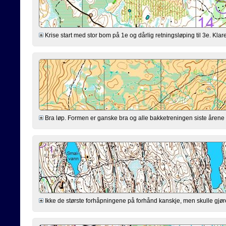
Krise start med stor bom på 1e og dårlig retningsløping til 3e. Klarer
Bra løp. Formen er ganske bra og alle bakketreningen siste årene virk
Ikke de største forhåpningene på forhånd kanskje, men skulle gjøre mi