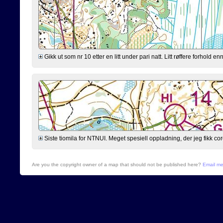
Gikk ut som nr 10 etter en litt under pari natt. Litt røffere forhold 
Siste tiomila for NTNUI. Meget spesiell oppladning, der jeg fikk cor
Are you the copyright owner of a map that should not be published here?
Email m