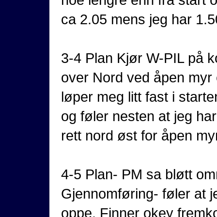
ca 2.05 mens jeg har 1.5
3-4 Plan Kjør W-PIL på 
over Nord ved åpen myr o
løper meg litt fast i star
og føler nesten at jeg har 
rett nord øst for åpen myr
4-5 Plan- PM sa bløtt omr
Gjennomføring- føler at je
oppe. Finner okey fremkom