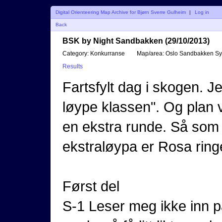
Digital Orienteering Map Archive for Bjørn Sverre Gulheim
|
Log in
Back
BSK by Night Sandbakken (29/10/2013)
Category:
Konkurranse
Map/area:
Oslo Sandbakken S
Results
Fartsfylt dag i skogen. J
løype klassen". Og plan va
en ekstra runde. Så som 
ekstraløypa er Rosa ring
Først del
S-1 Leser meg ikke inn p