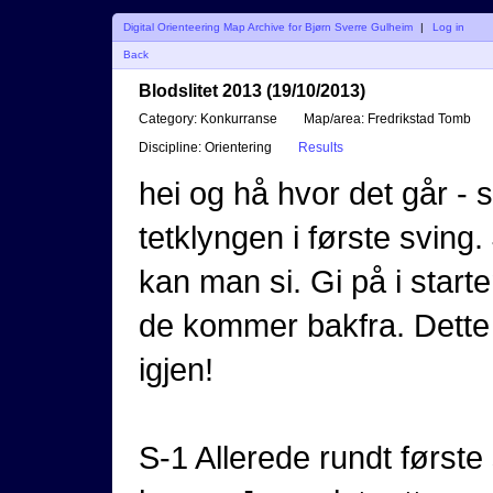
Digital Orienteering Map Archive for Bjørn Sverre Gulheim
|
Log in
Back
Blodslitet 2013 (19/10/2013)
Category:
Konkurranse
Map/area:
Fredrikstad Tomb
Discipline:
Orientering
Results
hei og hå hvor det går - s
tetklyngen i første sving
kan man si. Gi på i start
de kommer bakfra. Dette f
igjen!
S-1 Allerede rundt første 