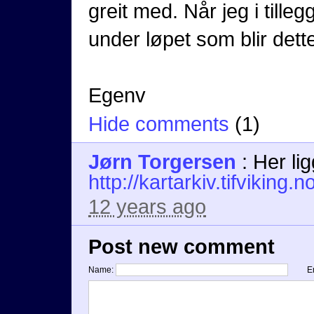
greit med. Når jeg i tilleg
under løpet som blir dett
Egenv
Hide comments
(
1
)
Jørn Torgersen
:
Her li
http://kartarkiv.tifvik
12 years ago
Post new comment
Name:
E