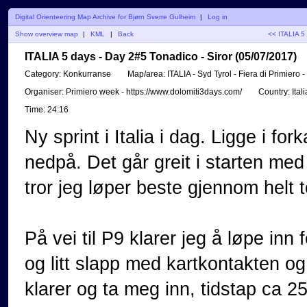
Digital Orienteering Map Archive for Bjørn Sverre Gulheim
|
Log in
Show overview map
|
KML
|
Back
<< ITALIA 5
ITALIA 5 days - Day 2#5 Tonadico - Siror (05/07/2017)
Category:
Konkurranse
Map/area:
ITALIA - Syd Tyrol - Fiera di Primiero 
Organiser:
Primiero week - https://www.dolomiti3days.com/
Country:
Itali
Time:
24:16
Ny sprint i Italia i dag. Ligge i fo
nedpå. Det går greit i starten med 
tror jeg løper beste gjennom helt 
På vei til P9 klarer jeg å løpe inn f
og litt slapp med kartkontakten o
klarer og ta meg inn, tidstap ca 2