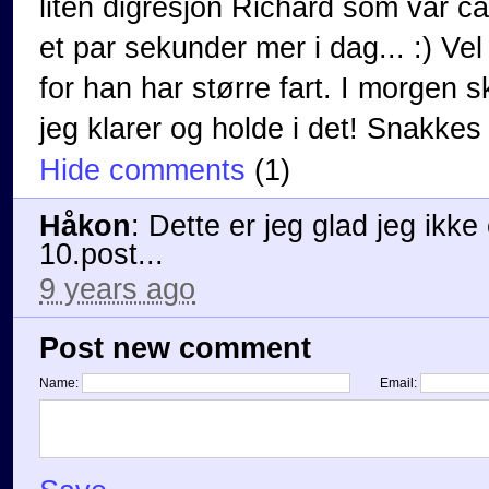
liten digresjon Richard som var c
et par sekunder mer i dag... :) 
for han har større fart. I morgen sk
jeg klarer og holde i det! Snakkes
Hide comments
(
1
)
Håkon
:
Dette er jeg glad jeg ikke
10.post...
9 years ago
Post new comment
Name:
Email: