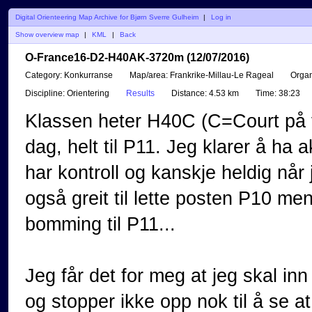
Digital Orienteering Map Archive for Bjørn Sverre Gulheim
|
Log in
Show overview map
|
KML
|
Back
O-France16-D2-H40AK-3720m (12/07/2016)
Category:
Konkurranse
Map/area:
Frankrike-Millau-Le Rageal
Organ
Discipline:
Orientering
Results
Distance:
4.53 km
Time:
38:23
Klassen heter H40C (C=Court på fr
dag, helt til P11. Jeg klarer å ha a
har kontroll og kanskje heldig når j
også greit til lette posten P10 me
bomming til P11...
Jeg får det for meg at jeg skal inn 
og stopper ikke opp nok til å se at 