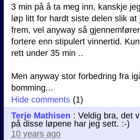
3 min på å ta meg inn, kanskje je
løp litt for hardt siste delen slik at
frem, vel anyway så gjennemfører 
fortere enn stipulert vinnertid. 
rett under 35 min ..
Men anyway stor forbedring fra i
bomming...
Hide comments
(
1
)
Terje Mathisen
:
Veldig bra, det 
på disse løpene har jeg sett. :-)
10 years ago