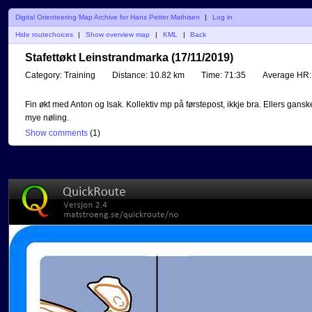
Digital Orienteering Map Archive for Hans Petter Mathisen
|
Log in
Hide routechoices
|
Show overview map
|
KML
|
Back
Stafettøkt Leinstrandmarka (17/11/2019)
Category:
Training
Distance:
10.82 km
Time:
71:35
Average HR:
Fin økt med Anton og Isak. Kollektiv mp på førstepost, ikkje bra. Ellers gansk
mye nøling.
Show comments
(
1
)