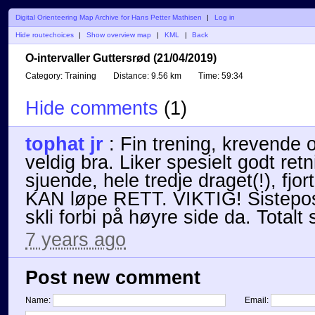
Digital Orienteering Map Archive for Hans Petter Mathisen
|
Log in
Hide routechoices
|
Show overview map
|
KML
|
Back
O-intervaller Guttersrød (21/04/2019)
Category:
Training
Distance:
9.56 km
Time:
59:34
Hide comments
(
1
)
tophat jr
:
Fin trening, krevende 
veldig bra. Liker spesielt godt retn
sjuende, hele tredje draget(!), fj
KAN løpe RETT. VIKTIG! Sistepost
skli forbi på høyre side da. Totalt
7 years ago
Post new comment
Name:
Email: