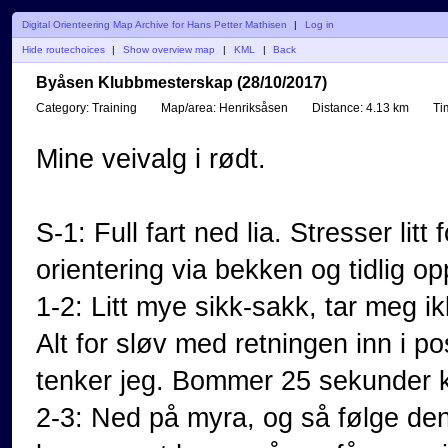
Digital Orienteering Map Archive for Hans Petter Mathisen
|
Log in
Hide routechoices
|
Show overview map
|
KML
|
Back
Byåsen Klubbmesterskap (28/10/2017)
Category:
Training
Map/area:
Henriksåsen
Distance:
4.13 km
Ti
Mine veivalg i rødt.
S-1: Full fart ned lia. Stresser lit
orientering via bekken og tidlig o
1-2: Litt mye sikk-sakk, tar meg i
Alt for sløv med retningen inn i p
tenker jeg. Bommer 25 sekunder 
2-3: Ned på myra, og så følge den 