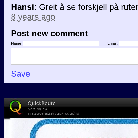
Hansi
:
Greit å se forskjell på rute
8 years ago
Post new comment
Name:
Email:
Save