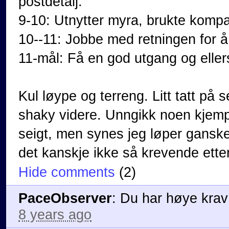
postdetalj.
9-10: Utnytter myra, brukte kompa
10--11: Jobbe med retningen for å 
11-mål: Få en god utgang og eller
Kul løype og terreng. Litt tatt p
shaky videre. Unngikk noen kjempebo
seigt, men synes jeg løper ganske 
det kanskje ikke så krevende etter
Hide comments
(
2
)
PaceObserver
:
Du har høye krav 
8 years ago