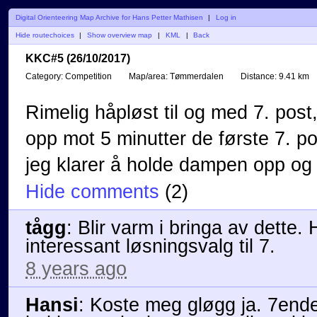
Digital Orienteering Map Archive for Hans Petter Mathisen
|
Log in
Hide routechoices
|
Show overview map
|
KML
|
Back
KKC#5 (26/10/2017)
Category:
Competition
Map/area:
Tømmerdalen
Distance:
9.41 km
Rimelig håpløst til og med 7. post
opp mot 5 minutter de første 7. p
jeg klarer å holde dampen opp og e
Hide comments
(
2
)
tågg
:
Blir varm i bringa av dette.
interessant løsningsvalg til 7.
8 years ago
Hansi
:
Koste meg gløgg ja. 7ende 