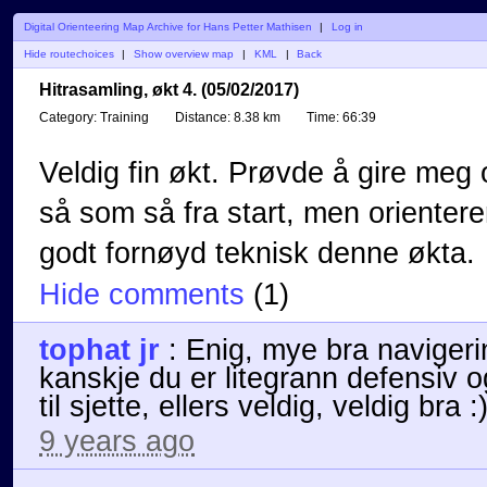
Digital Orienteering Map Archive for Hans Petter Mathisen
|
Log in
Hide routechoices
|
Show overview map
|
KML
|
Back
Hitrasamling, økt 4. (05/02/2017)
Category:
Training
Distance:
8.38 km
Time:
66:39
Veldig fin økt. Prøvde å gire meg o
så som så fra start, men orientere
godt fornøyd teknisk denne økta.
Hide comments
(
1
)
tophat jr
:
Enig, mye bra navigeri
kanskje du er litegrann defensiv og 
til sjette, ellers veldig, veldig bra :
9 years ago