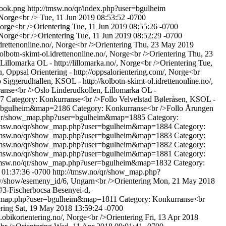
book.png
http://tmsw.no/qr/index.php?user=bgulheim
Norge<br />
Tue, 11 Jun 2019 08:53:52 -0700
orge<br />Orientering
Tue, 11 Jun 2019 08:55:26 -0700
Norge<br />Orientering
Tue, 11 Jun 2019 08:52:29 -0700
rettenonline.no/, Norge<br />Orientering
Thu, 23 May 2019
lbotn-skimt-ol.idrettenonline.no/, Norge<br />Orientering
Thu, 23
illomarka OL - http://lillomarka.no/, Norge<br />Orientering
Tue,
 Oppsal Orientering - http://oppsalorientering.com/, Norge<br
 Siggerudhallen, KSOL - http://kolbotn-skimt-ol.idrettenonline.no/,
anse<br />Oslo Linderudkollen, Lillomarka OL -
87
Category: Konkurranse<br />Follo Velvelstad Bøleråsen, KSOL -
er=bgulheim&map=2186
Category: Konkurranse<br />Follo Årungen
o/qr/show_map.php?user=bgulheim&map=1885
Category:
/tmsw.no/qr/show_map.php?user=bgulheim&map=1884
Category:
/tmsw.no/qr/show_map.php?user=bgulheim&map=1883
Category:
/tmsw.no/qr/show_map.php?user=bgulheim&map=1882
Category:
/tmsw.no/qr/show_map.php?user=bgulheim&map=1881
Category:
/tmsw.no/qr/show_map.php?user=bgulheim&map=1832
Category:
 01:37:36 -0700
http://tmsw.no/qr/show_map.php?
/show/esemeny_id/6, Ungarn<br />Orientering
Mon, 21 May 2018
-Fischerbocsa Besenyei-d,
w_map.php?user=bgulheim&map=1811
Category: Konkurranse<br
ring
Sat, 19 May 2018 13:59:24 -0700
bikorientering.no/, Norge<br />Orientering
Fri, 13 Apr 2018