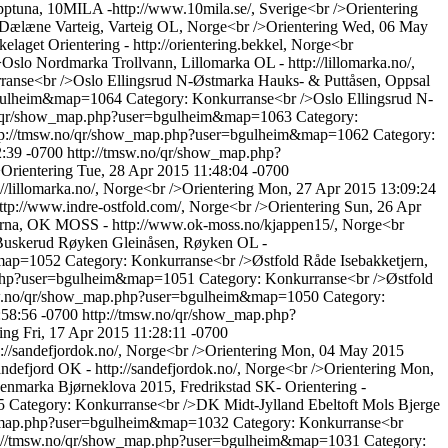
ptuna, 10MILA -http://www.10mila.se/, Sverige<br />Orientering
 Dælæne Varteig, Varteig OL, Norge<br />Orientering
Wed, 06 May
laget Orientering - http://orientering.bekkel, Norge<br
slo Nordmarka Trollvann, Lillomarka OL - http://lillomarka.no/,
ranse<br />Oslo Ellingsrud N-Østmarka Hauks- & Puttåsen, Oppsal
=bgulheim&map=1064
Category: Konkurranse<br />Oslo Ellingsrud N-
no/qr/show_map.php?user=bgulheim&map=1063
Category:
tp://tmsw.no/qr/show_map.php?user=bgulheim&map=1062
Category:
2:39 -0700
http://tmsw.no/qr/show_map.php?
>Orientering
Tue, 28 Apr 2015 11:48:04 -0700
/lillomarka.no/, Norge<br />Orientering
Mon, 27 Apr 2015 13:09:24
ttp://www.indre-ostfold.com/, Norge<br />Orientering
Sun, 26 Apr
Varna, OK MOSS - http://www.ok-moss.no/kjappen15/, Norge<br
Buskerud Røyken Gleinåsen, Røyken OL -
&map=1052
Category: Konkurranse<br />Østfold Råde Isebakketjern,
.php?user=bgulheim&map=1051
Category: Konkurranse<br />Østfold
sw.no/qr/show_map.php?user=bgulheim&map=1050
Category:
:58:56 -0700
http://tmsw.no/qr/show_map.php?
ing
Fri, 17 Apr 2015 11:28:11 -0700
//sandefjordok.no/, Norge<br />Orientering
Mon, 04 May 2015
ndefjord OK - http://sandefjordok.no/, Norge<br />Orientering
Mon,
nmarka Bjørneklova 2015, Fredrikstad SK- Orientering -
45
Category: Konkurranse<br />DK Midt-Jylland Ebeltoft Mols Bjerge
w_map.php?user=bgulheim&map=1032
Category: Konkurranse<br
p://tmsw.no/qr/show_map.php?user=bgulheim&map=1031
Category: