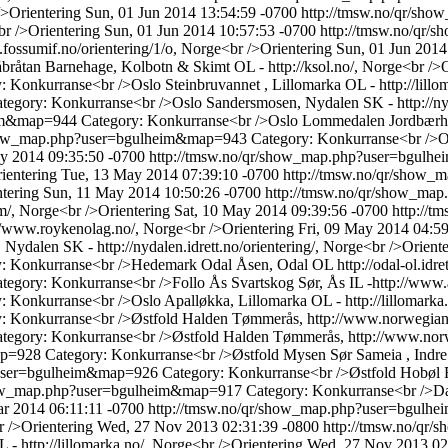
>Orientering
Sun, 01 Jun 2014 13:54:59 -0700
http://tmsw.no/qr/s
br />Orientering
Sun, 01 Jun 2014 10:57:53 -0700
http://tmsw.no/qr
ossumif.no/orientering/1/o, Norge<br />Orientering
Sun, 01 Jun 2014
bråtan Barnehage, Kolbotn & Skimt OL - http://ksol.no/, Norge<br />O
: Konkurranse<br />Oslo Steinbruvannet , Lillomarka OL - http://lillo
tegory: Konkurranse<br />Oslo Sandersmosen, Nydalen SK - http://nyda
eim&map=944
Category: Konkurranse<br />Oslo Lommedalen Jordbærhaug
show_map.php?user=bgulheim&map=943
Category: Konkurranse<br />Os
ay 2014 09:35:50 -0700
http://tmsw.no/qr/show_map.php?user=bgul
ientering
Tue, 13 May 2014 07:39:10 -0700
http://tmsw.no/qr/show
tering
Sun, 11 May 2014 10:50:26 -0700
http://tmsw.no/qr/show_m
m/, Norge<br />Orientering
Sat, 10 May 2014 09:39:56 -0700
http://
/www.roykenolag.no/, Norge<br />Orientering
Fri, 09 May 2014 04:5
Nydalen SK - http://nydalen.idrett.no/orientering/, Norge<br />Orient
: Konkurranse<br />Hedemark Odal Åsen, Odal OL http://odal-ol.idret
tegory: Konkurranse<br />Follo Ås Svartskog Sør, Ås IL -http://www.a
: Konkurranse<br />Oslo Apalløkka, Lillomarka OL - http://lillomarka
: Konkurranse<br />Østfold Halden Tømmerås, http://www.norwegians
tegory: Konkurranse<br />Østfold Halden Tømmerås, http://www.norw
map=928
Category: Konkurranse<br />Østfold Mysen Sør Sameia , Indre 
?user=bgulheim&map=926
Category: Konkurranse<br />Østfold Hobøl 
show_map.php?user=bgulheim&map=917
Category: Konkurranse<br />D
ar 2014 06:11:11 -0700
http://tmsw.no/qr/show_map.php?user=bgul
r />Orientering
Wed, 27 Nov 2013 02:31:39 -0800
http://tmsw.no/q
- http://lillomarka.no/, Norge<br />Orientering
Wed, 27 Nov 2013 02