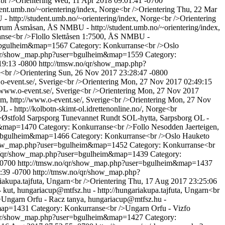
br />Orientering
Wed, 11 Apr 2018 09:01:41 -0700
nt.umb.no/~orientering/index, Norge<br />Orientering
Thu, 22 Mar
http://student.umb.no/~orientering/index, Norge<br />Orientering
rum Åsmåsan, ÅS NMBU - http://student.umb.no/~orientering/index,
nse<br />Flollo Slettåsen 1:7500, ÅS NMBU -
r=bgulheim&map=1567
Category: Konkurranse<br />Oslo
o/qr/show_map.php?user=bgulheim&map=1559
Category:
19:13 -0800
http://tmsw.no/qr/show_map.php?
<br />Orientering
Sun, 26 Nov 2017 23:28:47 -0800
-event.se/, Sverige<br />Orientering
Mon, 27 Nov 2017 02:49:15
www.o-event.se/, Sverige<br />Orientering
Mon, 27 Nov 2017
, http://www.o-event.se/, Sverige<br />Orientering
Mon, 27 Nov
- http://kolbotn-skimt-ol.idrettenonline.no/, Norge<br
>Østfold Sarpsporg Tunevannet Rundt SOL-hytta, Sarpsborg OL -
im&map=1470
Category: Konkurranse<br />Follo Nesodden Jaerteigen,
er=bgulheim&map=1466
Category: Konkurranse<br />Oslo Hauketo
show_map.php?user=bgulheim&map=1452
Category: Konkurranse<br
no/qr/show_map.php?user=bgulheim&map=1439
Category:
-0700
http://tmsw.no/qr/show_map.php?user=bgulheim&map=1437
:39 -0700
http://tmsw.no/qr/show_map.php?
akupa.tajfuta, Ungarn<br />Orientering
Thu, 17 Aug 2017 23:25:06
 kut, hungariacup@mtfsz.hu - http://hungariakupa.tajfuta, Ungarn<br
>Ungarn Orfu - Racz tanya, hungariacup@mtfsz.hu -
&map=1431
Category: Konkurranse<br />Ungarn Orfu - Vizfo
o/qr/show_map.php?user=bgulheim&map=1427
Category: