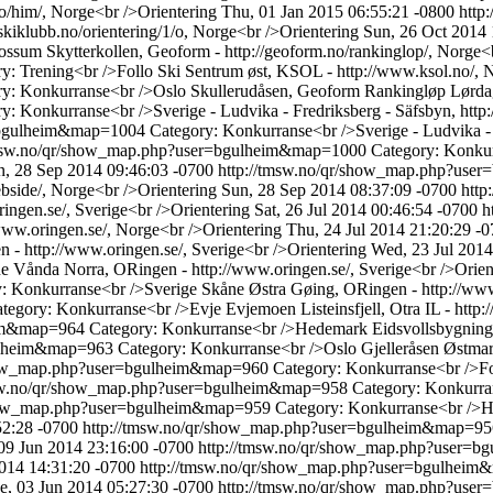
o/him/, Norge<br />Orientering
Thu, 01 Jan 2015 06:55:21 -0800
http
kiklubb.no/orientering/1/o, Norge<br />Orientering
Sun, 26 Oct 2014 
sum Skytterkollen, Geoform - http://geoform.no/rankinglop/, Norge<b
y: Trening<br />Follo Ski Sentrum øst, KSOL - http://www.ksol.no/, 
ry: Konkurranse<br />Oslo Skullerudåsen, Geoform Rankingløp Lørda
y: Konkurranse<br />Sverige - Ludvika - Fredriksberg - Säfsbyn, http:
r=bgulheim&map=1004
Category: Konkurranse<br />Sverige - Ludvika - F
tmsw.no/qr/show_map.php?user=bgulheim&map=1000
Category: Konkur
n, 28 Sep 2014 09:46:03 -0700
http://tmsw.no/qr/show_map.php?us
side/, Norge<br />Orientering
Sun, 28 Sep 2014 08:37:09 -0700
htt
ngen.se/, Sverige<br />Orientering
Sat, 26 Jul 2014 00:46:54 -0700
h
ww.oringen.se/, Norge<br />Orientering
Thu, 24 Jul 2014 21:20:29 -
- http://www.oringen.se/, Sverige<br />Orientering
Wed, 23 Jul 2014
 Vånda Norra, ORingen - http://www.oringen.se/, Sverige<br />Orien
: Konkurranse<br />Sverige Skåne Østra Gøing, ORingen - http://www.
tegory: Konkurranse<br />Evje Evjemoen Listeinsfjell, Otra IL - http
eim&map=964
Category: Konkurranse<br />Hedemark Eidsvollsbygningen
gulheim&map=963
Category: Konkurranse<br />Oslo Gjelleråsen Østma
show_map.php?user=bgulheim&map=960
Category: Konkurranse<br />Fol
msw.no/qr/show_map.php?user=bgulheim&map=958
Category: Konkurra
show_map.php?user=bgulheim&map=959
Category: Konkurranse<br />
52:28 -0700
http://tmsw.no/qr/show_map.php?user=bgulheim&map=9
09 Jun 2014 23:16:00 -0700
http://tmsw.no/qr/show_map.php?user=
2014 14:31:20 -0700
http://tmsw.no/qr/show_map.php?user=bgulhei
e, 03 Jun 2014 05:27:30 -0700
http://tmsw.no/qr/show_map.php?us