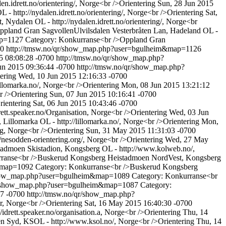
.idrett.no/orientering/, Norge<br />Orientering
Sun, 28 Jun 2015
 http://nydalen.idrett.no/orientering/, Norge<br />Orientering
Sat,
Nydalen OL - http://nydalen.idrett.no/orientering/, Norge<br
pland Gran SagvollenUlvilsdalen Vesterbråten Lan, Hadeland OL -
ap=1127
Category: Konkurranse<br />Oppland Gran
00
http://tmsw.no/qr/show_map.php?user=bgulheim&map=1126
5 08:08:28 -0700
http://tmsw.no/qr/show_map.php?
un 2015 09:36:44 -0700
http://tmsw.no/qr/show_map.php?
ering
Wed, 10 Jun 2015 12:16:33 -0700
llomarka.no/, Norge<br />Orientering
Mon, 08 Jun 2015 13:21:12
 />Orientering
Sun, 07 Jun 2015 10:16:41 -0700
ientering
Sat, 06 Jun 2015 10:43:46 -0700
ett.speaker.no/Organisation, Norge<br />Orientering
Wed, 03 Jun
illomarka OL - http://lillomarka.no/, Norge<br />Orientering
Mon,
g, Norge<br />Orientering
Sun, 31 May 2015 11:31:03 -0700
nesodden-orientering.org/, Norge<br />Orientering
Wed, 27 May
admoen Skistadion, Kongsberg OL - http://www.kolweb.no/,
rranse<br />Buskerud Kongsberg Heistadmoen NordVest, Kongsberg
m&map=1092
Category: Konkurranse<br />Buskerud Kongsberg
/show_map.php?user=bgulheim&map=1089
Category: Konkurranse<br
qr/show_map.php?user=bgulheim&map=1087
Category:
7 -0700
http://tmsw.no/qr/show_map.php?
r, Norge<br />Orientering
Sat, 16 May 2015 16:40:30 -0700
drett.speaker.no/organisation.a, Norge<br />Orientering
Thu, 14
n Syd, KSOL - http://www.ksol.no/, Norge<br />Orientering
Thu, 14