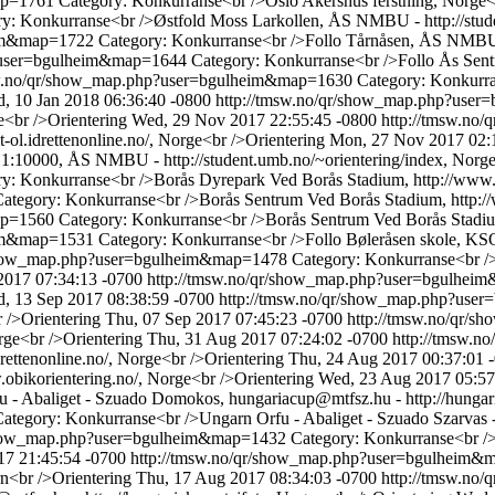
map=1761
Category: Konkurranse<br />Oslo Akershus ferstning, Norge<
y: Konkurranse<br />Østfold Moss Larkollen, ÅS NMBU - http://stude
heim&map=1722
Category: Konkurranse<br />Follo Tårnåsen, ÅS NMBU - 
p?user=bgulheim&map=1644
Category: Konkurranse<br />Follo Ås Sent
sw.no/qr/show_map.php?user=bgulheim&map=1630
Category: Konkurra
, 10 Jan 2018 06:36:40 -0800
http://tmsw.no/qr/show_map.php?use
ge<br />Orientering
Wed, 29 Nov 2017 22:55:45 -0800
http://tmsw.n
-ol.idrettenonline.no/, Norge<br />Orientering
Mon, 27 Nov 2017 02:
 1:10000, ÅS NMBU - http://student.umb.no/~orientering/index, Norge
y: Konkurranse<br />Borås Dyrepark Ved Borås Stadium, http://www.o
ategory: Konkurranse<br />Borås Sentrum Ved Borås Stadium, http://
map=1560
Category: Konkurranse<br />Borås Sentrum Ved Borås Stadium
heim&map=1531
Category: Konkurranse<br />Follo Bøleråsen skole, KSOL 
/show_map.php?user=bgulheim&map=1478
Category: Konkurranse<br /
2017 07:34:13 -0700
http://tmsw.no/qr/show_map.php?user=bgulhe
, 13 Sep 2017 08:38:59 -0700
http://tmsw.no/qr/show_map.php?us
r />Orientering
Thu, 07 Sep 2017 07:45:23 -0700
http://tmsw.no/qr/
rge<br />Orientering
Thu, 31 Aug 2017 07:24:02 -0700
http://tmsw.
rettenonline.no/, Norge<br />Orientering
Thu, 24 Aug 2017 00:37:01 
bikorientering.no/, Norge<br />Orientering
Wed, 23 Aug 2017 05:57
 - Abaliget - Szuado Domokos, hungariacup@mtfsz.hu - http://hungari
ategory: Konkurranse<br />Ungarn Orfu - Abaliget - Szuado Szarvas -
/show_map.php?user=bgulheim&map=1432
Category: Konkurranse<br /
17 21:45:54 -0700
http://tmsw.no/qr/show_map.php?user=bgulheim
rn<br />Orientering
Thu, 17 Aug 2017 08:34:03 -0700
http://tmsw.n