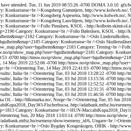
 have attended.
Tue, 11 Jun 2019 08:55:26 -0700
DOMA 3.0.10
gfx/
ry: Konkurranse<br />Kongsberg Grønntjern, http://www.kolweb.no/, 
y: Konkurranse<br />Kongsberg Aspesetra, http://www.kolweb.no/, N
y: Konkurranse<br />Kongsberg Lauvlitjern, http://www.kolweb.no/, 
y: Konkurranse<br />Follo Pinnåsen, KSOL - http://kolbotn-skimt-ol.id
map=2190
Category: Konkurranse<br />Follo Bøleråsen, KSOL - http://ko
bgulheim&map=2182
Category: Konkurranse<br />Oslo Linderudkollen, L
er=bgulheim&map=2185
Category: Konkurranse<br />Oslo Skullerudåsen,
/show_map.php?user=bgulheim&map=2183
Category: Trening<br />Follo
msw.no/qr/show_map.php?user=bgulheim&map=2181
Category: Konkurr
9:53 -0700
http://tmsw.no/qr/show_map.php?user=bgulheim&map=21
, 14 May 2019 22:52:06 -0700
http://tmsw.no/qr/show_map.php?us
ge<br />Orientering
Tue, 14 May 2019 22:41:03 -0700
http://tmsw.n
ults/, Italia<br />Orientering
Tue, 03 Jul 2018 13:28:22 -0700
http:/
ults/, Italia<br />Orientering
Tue, 03 Jul 2018 13:15:56 -0700
http:/
ults/, Italia<br />Orientering
Tue, 03 Jul 2018 12:52:52 -0700
http:/
ults/, Italia<br />Orientering
Tue, 03 Jul 2018 12:31:31 -0700
http:/
ults/, Italia<br />Orientering
Tue, 03 Jul 2018 11:46:56 -0700
http:/
OL - http://lillomarka.no/, Norge<br />Orientering
Tue, 05 Jun 2018
iKupa2018_Day3#3-Fischerbocsa, http://adatbank.mtfsz.hu/esemeny
map=1813
Category: Konkurranse<br />HUN-MaccabiKupa2018_Day1#3
rientering
Sun, 20 May 2018 13:03:14 -0700
http://tmsw.no/qr/sho
datbank.mtfsz.hu/esemeny/show/esemeny_id/6, Ungarn<br />Oriente
ry: Konkurranse<br />Oslo Bygdøy Kongeskogen, OBIK - http://www.o