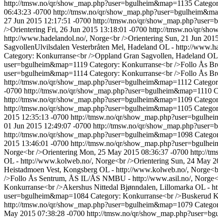
http://tmsw.no/qr/show_map.php?user=bgulheim&map=1135
Categor
06:43:23 -0700
http://tmsw.no/qr/show_map.php?user=bgulheim&
27 Jun 2015 12:17:51 -0700
http://tmsw.no/qr/show_map.php?use
/>Orientering
Fri, 26 Jun 2015 13:18:01 -0700
http://tmsw.no/qr/s
http://www.hadelandol.no/, Norge<br />Orientering
Sun, 21 Jun 201
SagvollenUlvilsdalen Vesterbråten Mel, Hadeland OL - http://www.ha
Category: Konkurranse<br />Oppland Gran Sagvollen, Hadeland OL -
user=bgulheim&map=1119
Category: Konkurranse<br />Follo Ås Bre
user=bgulheim&map=1114
Category: Konkurranse<br />Follo Ås Br
http://tmsw.no/qr/show_map.php?user=bgulheim&map=1112
Categor
-0700
http://tmsw.no/qr/show_map.php?user=bgulheim&map=1110
C
http://tmsw.no/qr/show_map.php?user=bgulheim&map=1109
Categor
http://tmsw.no/qr/show_map.php?user=bgulheim&map=1105
Categor
2015 12:35:13 -0700
http://tmsw.no/qr/show_map.php?user=bgulh
01 Jun 2015 12:49:07 -0700
http://tmsw.no/qr/show_map.php?use
http://tmsw.no/qr/show_map.php?user=bgulheim&map=1098
Categor
2015 13:46:01 -0700
http://tmsw.no/qr/show_map.php?user=bgul
Norge<br />Orientering
Mon, 25 May 2015 08:36:37 -0700
http://
OL - http://www.kolweb.no/, Norge<br />Orientering
Sun, 24 May 2
Heistadmoen Vest, Kongsberg OL - http://www.kolweb.no/, Norge<br
/>Follo Ås Sentrum, ÅS IL/ÅS NMBU - http://www.asil.no/, Norge<b
Konkurranse<br />Akershus Nittedal Bjønndalen, Lillomarka OL - http
user=bgulheim&map=1084
Category: Konkurranse<br />Buskerud Kon
http://tmsw.no/qr/show_map.php?user=bgulheim&map=1079
Categor
May 2015 07:38:28 -0700
http://tmsw.no/qr/show_map.php?user=