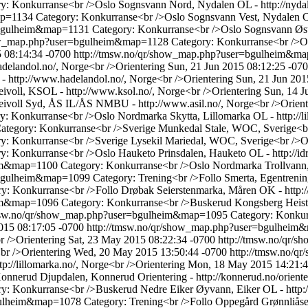
y: Konkurranse<br />Oslo Sognsvann Nord, Nydalen OL - http://nydalen
map=1134
Category: Konkurranse<br />Oslo Sognsvann Vest, Nydalen OL -
r=bgulheim&map=1131
Category: Konkurranse<br />Oslo Sognsvann Øst, 
how_map.php?user=bgulheim&map=1128
Category: Konkurranse<br />Op
5 08:14:34 -0700
http://tmsw.no/qr/show_map.php?user=bgulheim&m
delandol.no/, Norge<br />Orientering
Sun, 21 Jun 2015 08:12:25 -07
 http://www.hadelandol.no/, Norge<br />Orientering
Sun, 21 Jun 201
ivoll, KSOL - http://www.ksol.no/, Norge<br />Orientering
Sun, 14 J
eivoll Syd, ÅS IL/ÅS NMBU - http://www.asil.no/, Norge<br />Orient
y: Konkurranse<br />Oslo Nordmarka Skytta, Lillomarka OL - http://li
ategory: Konkurranse<br />Sverige Munkedal Stale, WOC, Sverige<br
y: Konkurranse<br />Sverige Lysekil Mariedal, WOC, Sverige<br />Or
y: Konkurranse<br />Oslo Hauketo Prinsdalen, Hauketo OL - http://idr
eim&map=1100
Category: Konkurranse<br />Oslo Nordmarka Trollvann, L
r=bgulheim&map=1099
Category: Trening<br />Follo Smerta, Egentrenin
y: Konkurranse<br />Follo Drøbak Seierstenmarka, Måren OK - http://
heim&map=1096
Category: Konkurranse<br />Buskerud Kongsberg Heist
tmsw.no/qr/show_map.php?user=bgulheim&map=1095
Category: Konku
015 08:17:05 -0700
http://tmsw.no/qr/show_map.php?user=bgulhei
 />Orientering
Sat, 23 May 2015 08:22:34 -0700
http://tmsw.no/qr
r />Orientering
Wed, 20 May 2015 13:50:44 -0700
http://tmsw.no/
://lillomarka.no/, Norge<br />Orientering
Mon, 18 May 2015 14:21:4
nerud Djupdalen, Konnerud Orientering - http://konnerud.no/oriente
y: Konkurranse<br />Buskerud Nedre Eiker Øyvann, Eiker OL - http://i
bgulheim&map=1078
Category: Trening<br />Follo Oppegård Grønnliåse