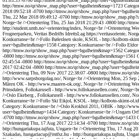
01:03:55 -0700
http://tmsw.no/qr/show_map.php?user=bgulheim&
http://tmsw.no/qr/show_map.php?user=bgulheim&map=1723
Categor
2018 09:52:18 -0700
http://tmsw.no/qr/show_map.php?user=bgul
Thu, 22 Mar 2018 09:49:12 -0700
http://tmsw.no/qr/show_map.ph
Norge<br />Orientering
Thu, 25 Jan 2018 21:29:43 -0800
http://tm
http://student.umb.no/~orientering/index, Norge<br />Orientering
Wed
Frognerparken, Veritas Bedrifts IdrettsLag https://veritasoriente, Nor
Konkurranse<br />Follo Bøleråsen skole, KSOL - http://kolbotn-skimt
user=bgulheim&map=1558
Category: Konkurranse<br />Follo Eldor
http://tmsw.no/qr/show_map.php?user=bgulheim&map=1562
Categor
-0800
http://tmsw.no/qr/show_map.php?user=bgulheim&map=1561
C
02:45:54 -0800
http://tmsw.no/qr/show_map.php?user=bgulheim&
2017 02:42:04 -0800
http://tmsw.no/qr/show_map.php?user=bgul
/>Orientering
Thu, 09 Nov 2017 22:38:07 -0800
http://tmsw.no/qr
http://www.sarpsborgolag.no/, Norge<br />Orientering
Mon, 25 Sep 
Måren OK - http://www.maaren-ok.org/, Norge<br />Orientering
Wed
Prinsdalen, Follokarusell - http://www.follokarusellen.com/, Norge<b
/>Oslo Ekeberg , Follokarusell - http://www.follokarusellen.com/, No
Konkurranse<br />Follo Ski Eikjol, KSOL - http://kolbotn-skimt-ol.id
Category: Konkurranse<br />Oslo Krokhol 2011, OBIK - http://www.o
user=bgulheim&map=1434
Category: Konkurranse<br />Ungarn Orfu
-0700
http://tmsw.no/qr/show_map.php?user=bgulheim&map=1433
C
/>Orientering
Thu, 17 Aug 2017 22:14:34 -0700
http://tmsw.no/qr
http://hungariakupa.tajfuta, Ungarn<br />Orientering
Thu, 17 Aug 20
Szakadas, hungariacup@mtfsz.hu - http://hungariakupa.tajfuta, Unga