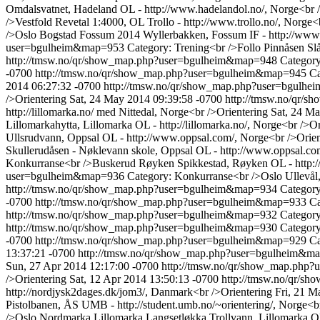
Omdalsvatnet, Hadeland OL - http://www.hadelandol.no/, Norge<br /
/>Vestfold Revetal 1:4000, OL Trollo - http://www.trollo.no/, Norge<
/>Oslo Bogstad Fossum 2014 Wyllerbakken, Fossum IF - http://www.f
user=bgulheim&map=953
Category: Trening<br />Follo Pinnåsen Slå
http://tmsw.no/qr/show_map.php?user=bgulheim&map=948
Category
-0700
http://tmsw.no/qr/show_map.php?user=bgulheim&map=945
Ca
2014 06:27:32 -0700
http://tmsw.no/qr/show_map.php?user=bgulh
/>Orientering
Sat, 24 May 2014 09:39:58 -0700
http://tmsw.no/qr/
http://lillomarka.no/ med Nittedal, Norge<br />Orientering
Sat, 24 M
Lillomarkahytta, Lillomarka OL - http://lillomarka.no/, Norge<br />Or
Ullsrudvann, Oppsal OL - http://www.oppsal.com/, Norge<br />Orien
Skullerudåsen - Nøklevann skole, Oppsal OL - http://www.oppsal.co
Konkurranse<br />Buskerud Røyken Spikkestad, Røyken OL - http:/
user=bgulheim&map=936
Category: Konkurranse<br />Oslo Ullevål, 
http://tmsw.no/qr/show_map.php?user=bgulheim&map=934
Category
-0700
http://tmsw.no/qr/show_map.php?user=bgulheim&map=933
Ca
http://tmsw.no/qr/show_map.php?user=bgulheim&map=932
Category
http://tmsw.no/qr/show_map.php?user=bgulheim&map=930
Category
-0700
http://tmsw.no/qr/show_map.php?user=bgulheim&map=929
Ca
13:37:21 -0700
http://tmsw.no/qr/show_map.php?user=bgulheim&
Sun, 27 Apr 2014 12:17:00 -0700
http://tmsw.no/qr/show_map.php
/>Orientering
Sat, 12 Apr 2014 13:50:13 -0700
http://tmsw.no/qr/
http://nordjysk2dages.dk/jom3/, Danmark<br />Orientering
Fri, 21 M
Pistolbanen, ÅS UMB - http://student.umb.no/~orientering/, Norge<b
/>Oslo Nordmarka Lillomarka Langsetløkka Trollvann, Lillomarka OL 