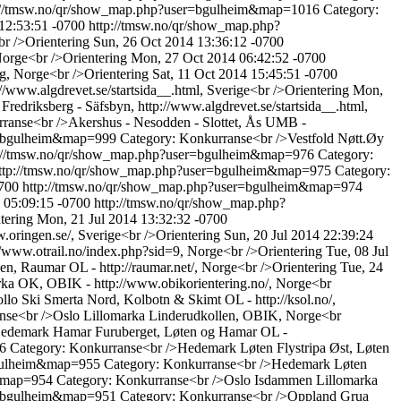
://tmsw.no/qr/show_map.php?user=bgulheim&map=1016
Category:
12:53:51 -0700
http://tmsw.no/qr/show_map.php?
r />Orientering
Sun, 26 Oct 2014 13:36:12 -0700
Norge<br />Orientering
Mon, 27 Oct 2014 06:42:52 -0700
g, Norge<br />Orientering
Sat, 11 Oct 2014 15:45:51 -0700
//www.algdrevet.se/startsida__.html, Sverige<br />Orientering
Mon,
redriksberg - Säfsbyn, http://www.algdrevet.se/startsida__.html,
ranse<br />Akershus - Nesodden - Slottet, Ås UMB -
er=bgulheim&map=999
Category: Konkurranse<br />Vestfold Nøtt.Øy
p://tmsw.no/qr/show_map.php?user=bgulheim&map=976
Category:
ttp://tmsw.no/qr/show_map.php?user=bgulheim&map=975
Category:
0700
http://tmsw.no/qr/show_map.php?user=bgulheim&map=974
 05:09:15 -0700
http://tmsw.no/qr/show_map.php?
tering
Mon, 21 Jul 2014 13:32:32 -0700
oringen.se/, Sverige<br />Orientering
Sun, 20 Jul 2014 22:39:24
://www.otrail.no/index.php?sid=9, Norge<br />Orientering
Tue, 08 Jul
, Raumar OL - http://raumar.net/, Norge<br />Orientering
Tue, 24
rka OK, OBIK - http://www.obikorientering.no/, Norge<br
lo Ski Smerta Nord, Kolbotn & Skimt OL - http://ksol.no/,
nse<br />Oslo Lillomarka Linderudkollen, OBIK, Norge<br
Hedemark Hamar Furuberget, Løten og Hamar OL -
56
Category: Konkurranse<br />Hedemark Løten Flystripa Øst, Løten
bgulheim&map=955
Category: Konkurranse<br />Hedemark Løten
m&map=954
Category: Konkurranse<br />Oslo Isdammen Lillomarka
er=bgulheim&map=951
Category: Konkurranse<br />Oppland Grua