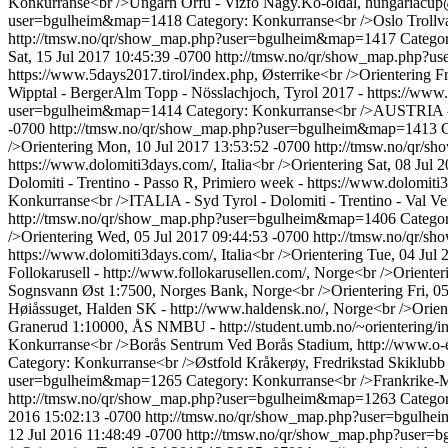
Konkurranse<br />Ungarn Orfu - Vizfo Nagy.Ko-oldal, hungariacup@m
user=bgulheim&map=1418
Category: Konkurranse<br />Oslo Trollvan
http://tmsw.no/qr/show_map.php?user=bgulheim&map=1417
Categor
Sat, 15 Jul 2017 10:45:39 -0700
http://tmsw.no/qr/show_map.php?
https://www.5days2017.tirol/index.php, Østerrike<br />Orientering
Fr
Wipptal - BergerAlm Topp - Nösslachjoch, Tyrol 2017 - https://www.
user=bgulheim&map=1414
Category: Konkurranse<br />AUSTRIA - W
-0700
http://tmsw.no/qr/show_map.php?user=bgulheim&map=1413
C
/>Orientering
Mon, 10 Jul 2017 13:53:52 -0700
http://tmsw.no/qr/
https://www.dolomiti3days.com/, Italia<br />Orientering
Sat, 08 Jul 
Dolomiti - Trentino - Passo R, Primiero week - https://www.dolomiti3
Konkurranse<br />ITALIA - Syd Tyrol - Dolomiti - Trentino - Val Ven
http://tmsw.no/qr/show_map.php?user=bgulheim&map=1406
Categor
/>Orientering
Wed, 05 Jul 2017 09:44:53 -0700
http://tmsw.no/qr/
https://www.dolomiti3days.com/, Italia<br />Orientering
Tue, 04 Jul 
Follokarusell - http://www.follokarusellen.com/, Norge<br />Orienter
Sognsvann Øst 1:7500, Norges Bank, Norge<br />Orientering
Fri, 
Høiåssuget, Halden SK - http://www.haldensk.no/, Norge<br />Orien
Granerud 1:10000, ÅS NMBU - http://student.umb.no/~orientering/i
Konkurranse<br />Borås Sentrum Ved Borås Stadium, http://www.o-ev
Category: Konkurranse<br />Østfold Kråkerøy, Fredrikstad Skiklubb -
user=bgulheim&map=1265
Category: Konkurranse<br />Frankrike-Mi
http://tmsw.no/qr/show_map.php?user=bgulheim&map=1263
Categor
2016 15:02:13 -0700
http://tmsw.no/qr/show_map.php?user=bgul
12 Jul 2016 11:48:49 -0700
http://tmsw.no/qr/show_map.php?user