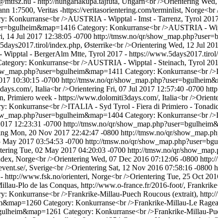
tfsz.hu - http://hungariakupa.tajfuta, Ungarn<br />Orientering
Wed,
n 1:7500, Veritas -https://veritasorientering.com/terminlist, Norge<br 
y: Konkurranse<br />AUSTRIA - Wipptal - Imst - Tarrenz, Tyrol 2017 
user=bgulheim&map=1416
Category: Konkurranse<br />AUSTRIA - Wippt
i, 14 Jul 2017 12:38:05 -0700
http://tmsw.no/qr/show_map.php?use
5days2017.tirol/index.php, Østerrike<br />Orientering
Wed, 12 Jul 20
ipptal - BergerAlm Mtte, Tyrol 2017 - https://www.5days2017.tirol/i
ategory: Konkurranse<br />AUSTRIA - Wipptal - Steinach, Tyrol 2017
show_map.php?user=bgulheim&map=1411
Category: Konkurranse<br />I
2017 10:30:15 -0700
http://tmsw.no/qr/show_map.php?user=bgulhei
days.com/, Italia<br />Orientering
Fri, 07 Jul 2017 12:57:40 -0700
htt
, Primiero week - https://www.dolomiti3days.com/, Italia<br />Orient
y: Konkurranse<br />ITALIA - Syd Tyrol - Fiera di Primiero - Tonadic
show_map.php?user=bgulheim&map=1404
Category: Konkurranse<br />I
2017 12:23:31 -0700
http://tmsw.no/qr/show_map.php?user=bgulhe
ing
Mon, 20 Nov 2017 22:42:47 -0800
http://tmsw.no/qr/show_map.
05 May 2017 03:54:53 -0700
http://tmsw.no/qr/show_map.php?user=
tering
Tue, 02 May 2017 04:20:03 -0700
http://tmsw.no/qr/show_ma
ndex, Norge<br />Orientering
Wed, 07 Dec 2016 07:12:06 -0800
http:
ent.se/, Sverige<br />Orientering
Sat, 12 Nov 2016 07:58:16 -0800
h
 http://www.fsk.no/orienteri, Norge<br />Orientering
Tue, 25 Oct 201
llau-Plo de las Conquas, http://www.o-france.fr/2016-foot/, Frankrike
y: Konkurranse<br />Frankrike-Millau-Puech Roucous (extrait), http:/
heim&map=1260
Category: Konkurranse<br />Frankrike-Millau-Le Rageal,
=bgulheim&map=1261
Category: Konkurranse<br />Frankrike-Millau-Pue