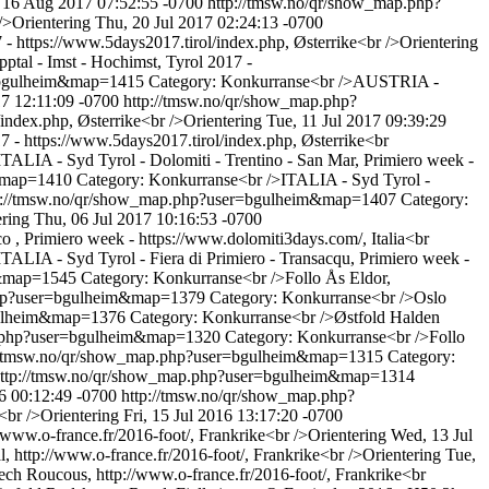
 16 Aug 2017 07:52:55 -0700
http://tmsw.no/qr/show_map.php?
/>Orientering
Thu, 20 Jul 2017 02:24:13 -0700
- https://www.5days2017.tirol/index.php, Østerrike<br />Orientering
al - Imst - Hochimst, Tyrol 2017 -
r=bgulheim&map=1415
Category: Konkurranse<br />AUSTRIA -
17 12:11:09 -0700
http://tmsw.no/qr/show_map.php?
ndex.php, Østerrike<br />Orientering
Tue, 11 Jul 2017 09:39:29
 - https://www.5days2017.tirol/index.php, Østerrike<br
TALIA - Syd Tyrol - Dolomiti - Trentino - San Mar, Primiero week -
m&map=1410
Category: Konkurranse<br />ITALIA - Syd Tyrol -
p://tmsw.no/qr/show_map.php?user=bgulheim&map=1407
Category:
ering
Thu, 06 Jul 2017 10:16:53 -0700
o , Primiero week - https://www.dolomiti3days.com/, Italia<br
TALIA - Syd Tyrol - Fiera di Primiero - Transacqu, Primiero week -
im&map=1545
Category: Konkurranse<br />Follo Ås Eldor,
php?user=bgulheim&map=1379
Category: Konkurranse<br />Oslo
bgulheim&map=1376
Category: Konkurranse<br />Østfold Halden
p.php?user=bgulheim&map=1320
Category: Konkurranse<br />Follo
//tmsw.no/qr/show_map.php?user=bgulheim&map=1315
Category:
ttp://tmsw.no/qr/show_map.php?user=bgulheim&map=1314
6 00:12:49 -0700
http://tmsw.no/qr/show_map.php?
<br />Orientering
Fri, 15 Jul 2016 13:17:20 -0700
/www.o-france.fr/2016-foot/, Frankrike<br />Orientering
Wed, 13 Jul
 http://www.o-france.fr/2016-foot/, Frankrike<br />Orientering
Tue,
ch Roucous, http://www.o-france.fr/2016-foot/, Frankrike<br