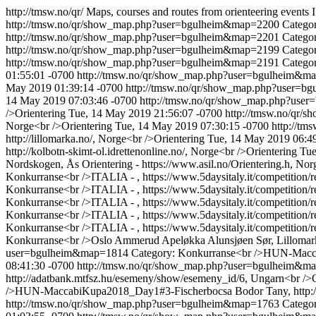
http://tmsw.no/qr/
Maps, courses and routes from orienteering events I
http://tmsw.no/qr/show_map.php?user=bgulheim&map=2200
Catego
http://tmsw.no/qr/show_map.php?user=bgulheim&map=2201
Categor
http://tmsw.no/qr/show_map.php?user=bgulheim&map=2199
Categor
http://tmsw.no/qr/show_map.php?user=bgulheim&map=2191
Categor
01:55:01 -0700
http://tmsw.no/qr/show_map.php?user=bgulheim&
May 2019 01:39:14 -0700
http://tmsw.no/qr/show_map.php?user=
14 May 2019 07:03:46 -0700
http://tmsw.no/qr/show_map.php?us
/>Orientering
Tue, 14 May 2019 21:56:07 -0700
http://tmsw.no/qr
Norge<br />Orientering
Tue, 14 May 2019 07:30:15 -0700
http://t
http://lillomarka.no/, Norge<br />Orientering
Tue, 14 May 2019 06:4
http://kolbotn-skimt-ol.idrettenonline.no/, Norge<br />Orientering
Tue
Nordskogen, Ås Orientering - https://www.asil.no/Orientering.h, Nor
Konkurranse<br />ITALIA - , https://www.5daysitaly.it/competition/res
Konkurranse<br />ITALIA - , https://www.5daysitaly.it/competition/res
Konkurranse<br />ITALIA - , https://www.5daysitaly.it/competition/res
Konkurranse<br />ITALIA - , https://www.5daysitaly.it/competition/res
Konkurranse<br />ITALIA - , https://www.5daysitaly.it/competition/res
Konkurranse<br />Oslo Ammerud Apeløkka Alunsjøen Sør, Lillomarka 
user=bgulheim&map=1814
Category: Konkurranse<br />HUN-Maccab
08:41:30 -0700
http://tmsw.no/qr/show_map.php?user=bgulheim&
http://adatbank.mtfsz.hu/esemeny/show/esemeny_id/6, Ungarn<br />O
/>HUN-MaccabiKupa2018_Day1#3-Fischerbocsa Bodor Tany, http://a
http://tmsw.no/qr/show_map.php?user=bgulheim&map=1763
Catego