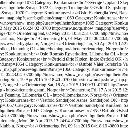
bgulheim&map=1074
Category: Konkurranse<br />Sverige Uppland Skep
p?user=bgulheim&map=1072
Category: Trening<br />Østfold Sarpsborg
heim&map=1070
Category: Konkurranse<br />Oslo Ekeberglia Vest, Bække
/show_map.php?user=bgulheim&map=1069
Category: Konkurranse<br />O
tmsw.no/qr/show_map.php?user=bgulheim&map=1065
Category: Konkur
03 May 2015 06:24:02 -0700
http://tmsw.no/qr/show_map.php?user
rge<br />Orientering
Sat, 02 May 2015 10:31:53 -0700
http://tmsw.
sil.no/, Norge<br />Orientering
Fri, 01 May 2015 06:40:42 -0700
ht
//www.lierbygda.no/, Norge<br />Orientering
Thu, 30 Apr 2015 12:2
llen, Hemming OL - http://heming.no/idretter/orientering, Norge<br /
y: Konkurranse<br />Oslo Romsås Røverkollen, Lillomarka OL - http:/
ategory: Konkurranse<br />Østfold Ørje Kjølen, Indre Østfold OK - h
heim&map=1054
Category: Konkurranse<br />Østfold Våler Torebråte 
show_map.php?user=bgulheim&map=1066
Category: Konkurranse<br />
15 05:43:04 -0700
http://tmsw.no/qr/show_map.php?user=bgulheim
ering
Sun, 19 Apr 2015 10:18:40 -0700
http://tmsw.no/qr/show_map
, Norge<br />Orientering
Sat, 18 Apr 2015 10:00:31 -0700
http://tm
 http://orientering.sturl, Norge<br />Orientering
Fri, 17 Apr 2015 12
 Festning, Lillomarka OL - http://lillomarka.no/, Norge<br />Orienter
y: Konkurranse<br />Vestfold Sandefjord Asnes, Sandefjord OK - http:
map=1067
Category: Konkurranse<br />Vestfold Sandefjord Kariåsen, Sa
er=bgulheim&map=1047
Category: Konkurranse<br />NO Østfold Østside
3:46 -0700
http://tmsw.no/qr/show_map.php?user=bgulheim&map=10
ientering
Mon, 06 Apr 2015 13:24:04 -0700
http://tmsw.no/qr/sho
kiklubb.n, Norge<br />Orientering
Fri, 09 Jan 2015 04:18:19 -0800
htt