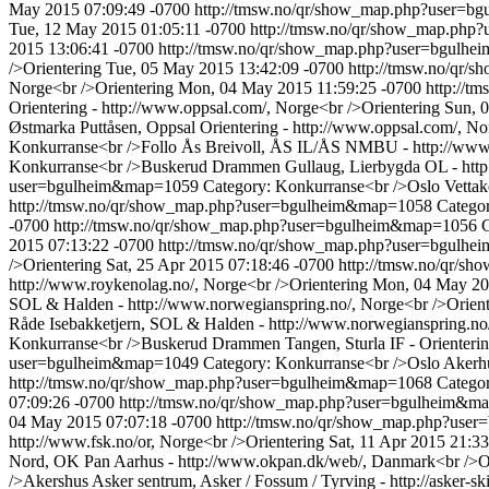
May 2015 07:09:49 -0700
http://tmsw.no/qr/show_map.php?user=
Tue, 12 May 2015 01:05:11 -0700
http://tmsw.no/qr/show_map.ph
2015 13:06:41 -0700
http://tmsw.no/qr/show_map.php?user=bgul
/>Orientering
Tue, 05 May 2015 13:42:09 -0700
http://tmsw.no/qr
Norge<br />Orientering
Mon, 04 May 2015 11:59:25 -0700
http://
Orientering - http://www.oppsal.com/, Norge<br />Orientering
Sun, 
Østmarka Puttåsen, Oppsal Orientering - http://www.oppsal.com/, No
Konkurranse<br />Follo Ås Breivoll, ÅS IL/ÅS NMBU - http://www.a
Konkurranse<br />Buskerud Drammen Gullaug, Lierbygda OL - http:
user=bgulheim&map=1059
Category: Konkurranse<br />Oslo Vettako
http://tmsw.no/qr/show_map.php?user=bgulheim&map=1058
Categor
-0700
http://tmsw.no/qr/show_map.php?user=bgulheim&map=1056
C
2015 07:13:22 -0700
http://tmsw.no/qr/show_map.php?user=bgul
/>Orientering
Sat, 25 Apr 2015 07:18:46 -0700
http://tmsw.no/qr/
http://www.roykenolag.no/, Norge<br />Orientering
Mon, 04 May 20
SOL & Halden - http://www.norwegianspring.no/, Norge<br />Orient
Råde Isebakketjern, SOL & Halden - http://www.norwegianspring.no/
Konkurranse<br />Buskerud Drammen Tangen, Sturla IF - Orientering -
user=bgulheim&map=1049
Category: Konkurranse<br />Oslo Akerhus
http://tmsw.no/qr/show_map.php?user=bgulheim&map=1068
Categor
07:09:26 -0700
http://tmsw.no/qr/show_map.php?user=bgulheim&
04 May 2015 07:07:18 -0700
http://tmsw.no/qr/show_map.php?us
http://www.fsk.no/or, Norge<br />Orientering
Sat, 11 Apr 2015 21:3
Nord, OK Pan Aarhus - http://www.okpan.dk/web/, Danmark<br />Or
/>Akershus Asker sentrum, Asker / Fossum / Tyrving - http://asker-s