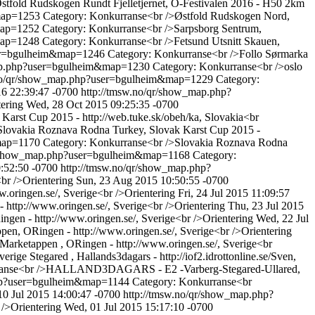
stfold Rudskogen Rundt Fjelletjernet, O-Festivalen 2016 - H50 2km
&map=1253
Category: Konkurranse<br />Østfold Rudskogen Nord,
&map=1252
Category: Konkurranse<br />Sarpsborg Sentrum,
&map=1248
Category: Konkurranse<br />Fetsund Utsnitt Skauen,
ser=bgulheim&map=1246
Category: Konkurranse<br />Follo Sørmarka
map.php?user=bgulheim&map=1230
Category: Konkurranse<br />oslo
.no/qr/show_map.php?user=bgulheim&map=1229
Category:
6 22:39:47 -0700
http://tmsw.no/qr/show_map.php?
ering
Wed, 28 Oct 2015 09:25:35 -0700
Karst Cup 2015 - http://web.tuke.sk/obeh/ka, Slovakia<br
Slovakia Roznava Rodna Turkey, Slovak Karst Cup 2015 -
&map=1170
Category: Konkurranse<br />Slovakia Roznava Rodna
qr/show_map.php?user=bgulheim&map=1168
Category:
:52:50 -0700
http://tmsw.no/qr/show_map.php?
br />Orientering
Sun, 23 Aug 2015 10:50:55 -0700
.oringen.se/, Sverige<br />Orientering
Fri, 24 Jul 2015 11:09:57
http://www.oringen.se/, Sverige<br />Orientering
Thu, 23 Jul 2015
gen - http://www.oringen.se/, Sverige<br />Orientering
Wed, 22 Jul
en, ORingen - http://www.oringen.se/, Sverige<br />Orientering
Marketappen , ORingen - http://www.oringen.se/, Sverige<br
rige Stegared , Hallands3dagars - http://iof2.idrottonline.se/Sven,
ranse<br />HALLAND3DAGARS - E2 -Varberg-Stegared-Ullared,
php?user=bgulheim&map=1144
Category: Konkurranse<br
 10 Jul 2015 14:00:47 -0700
http://tmsw.no/qr/show_map.php?
/>Orientering
Wed, 01 Jul 2015 15:17:10 -0700