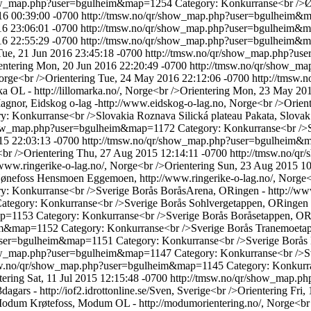
show_map.php?user=bgulheim&map=1254
Category: Konkurranse<br />Ø
16 00:39:00 -0700
http://tmsw.no/qr/show_map.php?user=bgulheim
6 23:06:01 -0700
http://tmsw.no/qr/show_map.php?user=bgulheim
6 22:55:29 -0700
http://tmsw.no/qr/show_map.php?user=bgulheim
Tue, 21 Jun 2016 23:45:18 -0700
http://tmsw.no/qr/show_map.php?u
entering
Mon, 20 Jun 2016 22:20:49 -0700
http://tmsw.no/qr/show_
rge<br />Orientering
Tue, 24 May 2016 22:12:06 -0700
http://tmsw
OL - http://lillomarka.no/, Norge<br />Orientering
Mon, 23 May 201
nor, Eidskog o-lag -http://www.eidskog-o-lag.no, Norge<br />Orient
y: Konkurranse<br />Slovakia Roznava Silická plateau Pakata, Slovak 
show_map.php?user=bgulheim&map=1172
Category: Konkurranse<br />
15 22:03:13 -0700
http://tmsw.no/qr/show_map.php?user=bgulheim
<br />Orientering
Thu, 27 Aug 2015 12:14:11 -0700
http://tmsw.no/
w.ringerike-o-lag.no/, Norge<br />Orientering
Sun, 23 Aug 2015 10
nefoss Hensmoen Eggemoen, http://www.ringerike-o-lag.no/, Norge<
y: Konkurranse<br />Sverige Borås BoråsArena, ORingen - http://www
ategory: Konkurranse<br />Sverige Borås Sohlvergetappen, ORingen - 
map=1153
Category: Konkurranse<br />Sverige Borås Boråsetappen, ORin
eim&map=1152
Category: Konkurranse<br />Sverige Borås Tranemoetapp
?user=bgulheim&map=1151
Category: Konkurranse<br />Sverige Borås 
show_map.php?user=bgulheim&map=1147
Category: Konkurranse<br />Sve
msw.no/qr/show_map.php?user=bgulheim&map=1145
Category: Konkur
tering
Sat, 11 Jul 2015 12:15:48 -0700
http://tmsw.no/qr/show_map.
 - http://iof2.idrottonline.se/Sven, Sverige<br />Orientering
Fri,
odum Krøtefoss, Modum OL - http://modumorientering.no/, Norge<br 