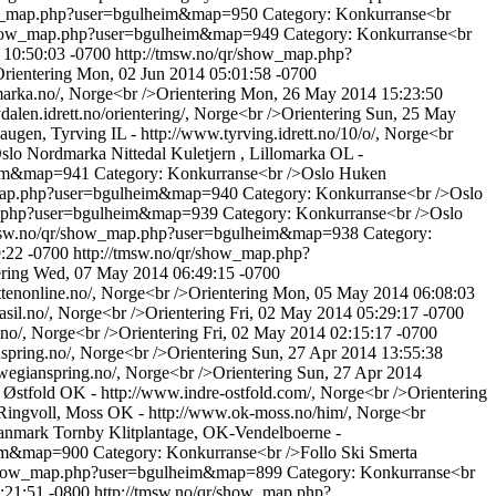
how_map.php?user=bgulheim&map=950
Category: Konkurranse<br
/show_map.php?user=bgulheim&map=949
Category: Konkurranse<br
 10:50:03 -0700
http://tmsw.no/qr/show_map.php?
rientering
Mon, 02 Jun 2014 05:01:58 -0700
marka.no/, Norge<br />Orientering
Mon, 26 May 2014 15:23:50
len.idrett.no/orientering/, Norge<br />Orientering
Sun, 25 May
en, Tyrving IL - http://www.tyrving.idrett.no/10/o/, Norge<br
lo Nordmarka Nittedal Kuletjern , Lillomarka OL -
heim&map=941
Category: Konkurranse<br />Oslo Huken
_map.php?user=bgulheim&map=940
Category: Konkurranse<br />Oslo
ap.php?user=bgulheim&map=939
Category: Konkurranse<br />Oslo
tmsw.no/qr/show_map.php?user=bgulheim&map=938
Category:
9:22 -0700
http://tmsw.no/qr/show_map.php?
ering
Wed, 07 May 2014 06:49:15 -0700
tenonline.no/, Norge<br />Orientering
Mon, 05 May 2014 06:08:03
sil.no/, Norge<br />Orientering
Fri, 02 May 2014 05:29:17 -0700
.no/, Norge<br />Orientering
Fri, 02 May 2014 02:15:17 -0700
pring.no/, Norge<br />Orientering
Sun, 27 Apr 2014 13:55:38
egianspring.no/, Norge<br />Orientering
Sun, 27 Apr 2014
Østfold OK - http://www.indre-ostfold.com/, Norge<br />Orientering
Ringvoll, Moss OK - http://www.ok-moss.no/him/, Norge<br
anmark Tornby Klitplantage, OK-Vendelboerne -
heim&map=900
Category: Konkurranse<br />Follo Ski Smerta
r/show_map.php?user=bgulheim&map=899
Category: Konkurranse<br
:21:51 -0800
http://tmsw.no/qr/show_map.php?