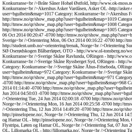
Konkurranse<br />Bråte Såner Hobøl Østfold, http://www.ok-moss.n
Konkurranse<br />Akershus Asker Vardåsen, Asker OL -http://asker-s
user=bgulheim&map=1017
Category: Konkurranse<br />Akershus Fos
http://tmsw.no/qr/show_map.php?user=bgulheim&map=1019
Categor
http://tmsw.no/qr/show_map.php?user=bgulheim&map=1008
Catego
http://tmsw.no/qr/show_map.php?user=bgulheim&map=1005
Categor
06 Oct 2014 00:20:47 -0700
http://tmsw.no/qr/show_map.php?use
Sverige<br />Orientering
Mon, 06 Oct 2014 00:16:22 -0700
http://
http://student.umb.no/~orientering/trenak, Norge<br />Orientering
Su
SØ Oserødskogen Blåbærløpet, OTO - http://www.ol-tonsberg.no/web
Konkurranse<br />Sverige Skåne Ravlunda, ORingen - http://www.ori
Konkurranse<br />Sverige Skåne Ryssberget Syd, ORingen - http://w
Category: Konkurranse<br />Sverige Skåne Åhus-Friseboda, ORingen 
user=bgulheim&map=972
Category: Konkurranse<br />Sverige Skåne
http://tmsw.no/qr/show_map.php?user=bgulheim&map=971
Category
-0700
http://tmsw.no/qr/show_map.php?user=bgulheim&map=968
Ca
2014 01:14:40 -0700
http://tmsw.no/qr/show_map.php?user=bgulh
Jun 2014 04:50:03 -0700
http://tmsw.no/qr/show_map.php?user=b
/>Orientering
Tue, 24 Jun 2014 02:00:18 -0700
http://tmsw.no/qr/
Norge<br />Orientering
Mon, 16 Jun 2014 00:25:58 -0700
http://t
/>Orientering
Thu, 12 Jun 2014 14:49:20 -0700
http://tmsw.no/qr/
http://pinselopene.no/, Norge<br />Orientering
Thu, 12 Jun 2014 14:
og Hamar OL - http://pinselopene.no/, Norge<br />Orientering
Mon, 
Flystripa, Løten og Hamar OL, Norge<br />Orientering
Sat, 07 Jun 
OL, Lillomarka OL - http://lillomarka.no/, Norge<br />Orientering
Tu