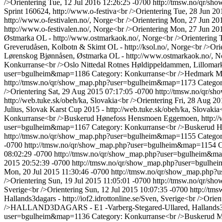
/>Orientering
Tue, 12 Jul 2016 12:26:25 -0700
http://tmsw.no/qr/
Sprint 160624, http://www.o-festiva<br />Orientering
Tue, 28 Jun 20
http://www.o-festivalen.no/, Norge<br />Orientering
Mon, 27 Jun 201
http://www.o-festivalen.no/, Norge<br />Orientering
Mon, 27 Jun 201
Østmarka OL - http://www.ostmarkaok.no/, Norge<br />Orientering
Greverudåsen, Kolbotn & Skimt OL - http://ksol.no/, Norge<br />Ori
Lørenskog Bjønnåsen, Østmarka OL - http://www.ostmarkaok.no/, No
Konkurranse<br />Oslo Nittedal Rotnes Høldippeldammen, Lillomarka 
user=bgulheim&map=1186
Category: Konkurranse<br />Hedmark Mag
http://tmsw.no/qr/show_map.php?user=bgulheim&map=1173
Categor
/>Orientering
Sat, 29 Aug 2015 07:17:05 -0700
http://tmsw.no/qr/
http://web.tuke.sk/obeh/ka, Slovakia<br />Orientering
Fri, 28 Aug 20
Julius, Slovak Karst Cup 2015 - http://web.tuke.sk/obeh/ka, Slovakia
Konkurranse<br />Buskerud Hønefoss Hensmoen Eggemoen, http://ww
user=bgulheim&map=1167
Category: Konkurranse<br />Buskerud Hø
http://tmsw.no/qr/show_map.php?user=bgulheim&map=1155
Categor
-0700
http://tmsw.no/qr/show_map.php?user=bgulheim&map=1154
C
08:02:29 -0700
http://tmsw.no/qr/show_map.php?user=bgulheim&
2015 20:52:39 -0700
http://tmsw.no/qr/show_map.php?user=bgulh
Mon, 20 Jul 2015 11:30:46 -0700
http://tmsw.no/qr/show_map.php
/>Orientering
Sun, 19 Jul 2015 11:05:01 -0700
http://tmsw.no/qr/
Sverige<br />Orientering
Sun, 12 Jul 2015 10:07:35 -0700
http://t
Hallands3dagars - http://iof2.idrottonline.se/Sven, Sverige<br />Orien
/>HALLAND3DAGARS - E1 -Varberg-Stegared-Ullared, Hallands3dagars
user=bgulheim&map=1136
Category: Konkurranse<br />Buskerud M