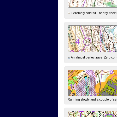
Extremely cold! 5C, nearly freezin
An almost perfect race: Zero contr
Running slowly and a couple of ser