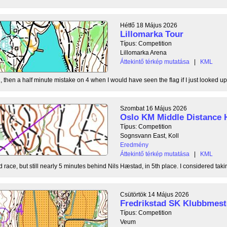
Hétfő 18 Május 2026
Lillomarka Tour
Típus: Competition
Lillomarka Arena
Áttekintő térkép mutatása
|
KML
, then a half minute mistake on 4 when I would have seen the flag if I just looked up
Szombat 16 Május 2026
Oslo KM Middle Distance 
Típus: Competition
Sognsvann East, Koll
Eredmény
Áttekintő térkép mutatása
|
KML
 race, but still nearly 5 minutes behind Nils Hæstad, in 5th place. I considered taki
Csütörtök 14 Május 2026
Fredrikstad SK Klubbmest
Típus: Competition
Veum