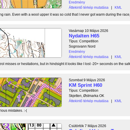
Eredmény
Áttekintő térkép mutatása
|
KML
g rain. Even with a wool upper it was so cold that I never got warm during the race, b
Vasárnap 10 Május 2026
Nydalten H65
Típus: Competition
Sognsvann Nord
Eredmény
Áttekintő térkép mutatása
|
KML
ol misses or hesitations, but in hindsight it looks like I lost -20+ seconds on the safe
Szombat 9 Május 2026
KM Sprint H60
Típus: Competition
Skjetten, Østmarka OK
Áttekintő térkép mutatása
|
KML
ious mistakes. :-(
Csütörtök 7 Május 2026