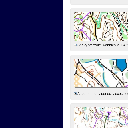
Shaky start with wobbles to 1 & 2
Another nearly perfectly executed