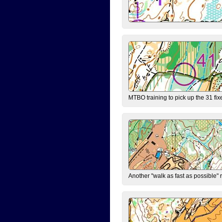
MTBO training to pick up the 31 fix
Another "walk as fast as possible" 