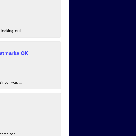
ooking for th...
 Østmarka OK
ince I was ...
ated at t...