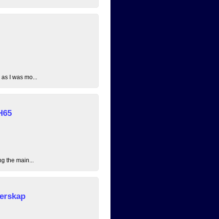
 as I was mo...
H65
ng the main...
erskap