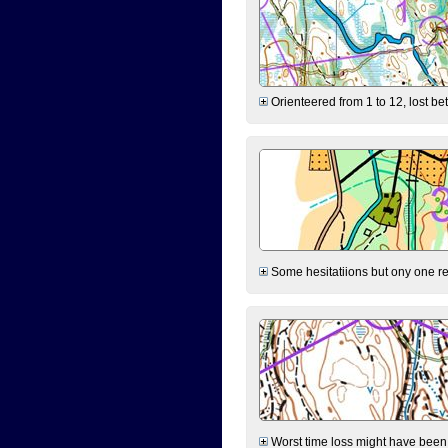
Orienteered from 1 to 12, lost be
Some hesitatiions but ony one rea
Worst time loss might have been on