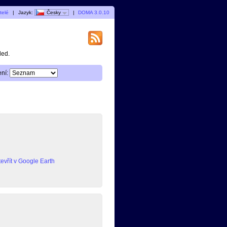
telé
|
Jazyk:
Česky
|
DOMA 3.0.10
ded.
ní:
evřít v Google Earth