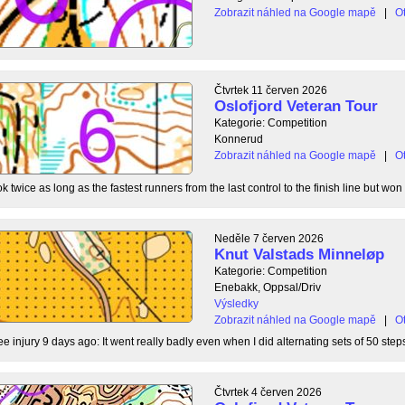
Zobrazit náhled na Google mapě
|
Ot
Čtvrtek 11 červen 2026
Oslofjord Veteran Tour
Kategorie: Competition
Konnerud
Zobrazit náhled na Google mapě
|
Ot
 twice as long as the fastest runners from the last control to the finish line but won 
Neděle 7 červen 2026
Knut Valstads Minneløp
Kategorie: Competition
Enebakk, Oppsal/Driv
Výsledky
Zobrazit náhled na Google mapě
|
Ot
ee injury 9 days ago: It went really badly even when I did alternating sets of 50 steps
Čtvrtek 4 červen 2026