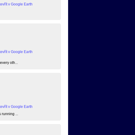
evřít v Google Earth
evřít v Google Earth
every oth...
evřít v Google Earth
 running ...