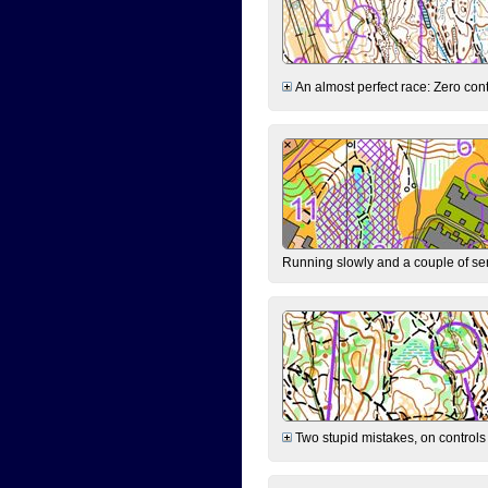
An almost perfect race: Zero contr
Running slowly and a couple of ser
Two stupid mistakes, on controls 