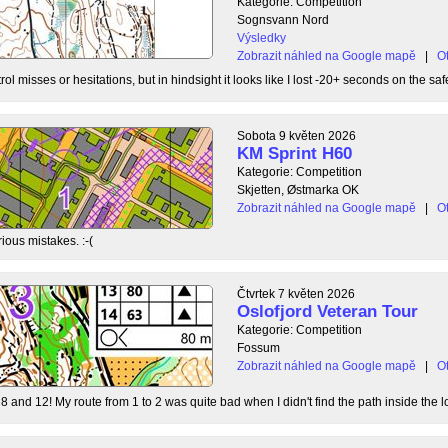
Kategorie: Competition
Sognsvann Nord
Výsledky
Zobrazit náhled na Google mapě
|
Ot
ol misses or hesitations, but in hindsight it looks like I lost -20+ seconds on the safe
Sobota 9 květen 2026
KM Sprint H60
Kategorie: Competition
Skjetten, Østmarka OK
Zobrazit náhled na Google mapě
|
Ot
ious mistakes. :-(
Čtvrtek 7 květen 2026
Oslofjord Veteran Tour
Kategorie: Competition
Fossum
Zobrazit náhled na Google mapě
|
Ot
8 and 12! My route from 1 to 2 was quite bad when I didn't find the path inside the l