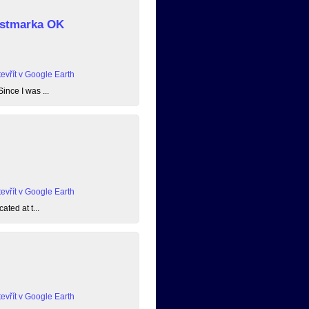
 Østmarka OK
evřít v Google Earth
ince I was ...
evřít v Google Earth
ated at t...
evřít v Google Earth