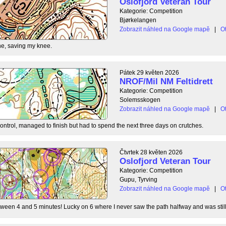
Oslofjord Veteran Tour
Kategorie: Competition
Bjørkelangen
Zobrazit náhled na Google mapě
|
Ot
e, saving my knee.
Pátek 29 květen 2026
NROF/Mil NM Feltidrett
Kategorie: Competition
Solemsskogen
Zobrazit náhled na Google mapě
|
Ot
control, managed to finish but had to spend the next three days on crutches.
Čtvrtek 28 květen 2026
Oslofjord Veteran Tour
Kategorie: Competition
Gupu, Tyrving
Zobrazit náhled na Google mapě
|
Ot
tween 4 and 5 minutes! Lucky on 6 where I never saw the path halfway and was still l