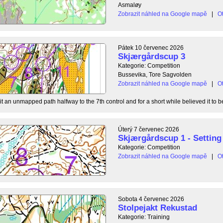
Asmaløy
Zobrazit náhled na Google mapě
|
Ot
Pátek 10 červenec 2026
Skjærgårdscup 3
Kategorie: Competition
Bussevika, Tore Sagvolden
Zobrazit náhled na Google mapě
|
Ot
t an unmapped path halfway to the 7th control and for a short while believed it to be
Úterý 7 červenec 2026
Skjærgårdscup 1 - Setting 
Kategorie: Competition
Zobrazit náhled na Google mapě
|
Ot
Sobota 4 červenec 2026
Stolpejakt Rekustad
Kategorie: Training