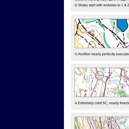
Shaky start with wobbles to 1 & 2
Another nearly perfectly executed
Extremely cold! 5C, nearly freezin