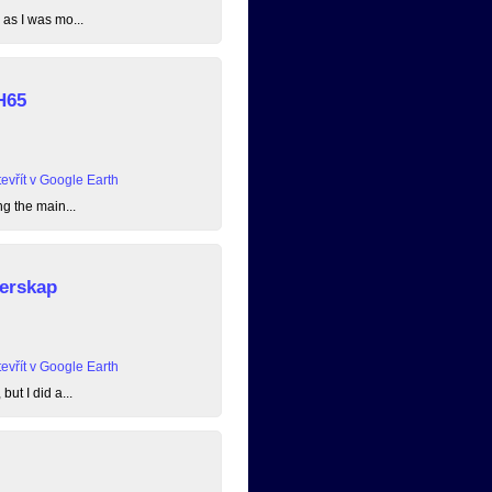
 as I was mo...
H65
evřít v Google Earth
ng the main...
erskap
evřít v Google Earth
ut I did a...