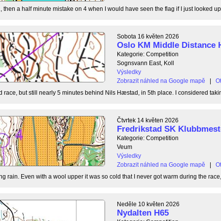
, then a half minute mistake on 4 when I would have seen the flag if I just looked up
Sobota 16 květen 2026
Oslo KM Middle Distance 
Kategorie: Competition
Sognsvann East, Koll
Výsledky
Zobrazit náhled na Google mapě
|
Ot
 race, but still nearly 5 minutes behind Nils Hæstad, in 5th place. I considered taki
Čtvrtek 14 květen 2026
Fredrikstad SK Klubbmest
Kategorie: Competition
Veum
Výsledky
Zobrazit náhled na Google mapě
|
Ot
g rain. Even with a wool upper it was so cold that I never got warm during the race, b
Neděle 10 květen 2026
Nydalten H65