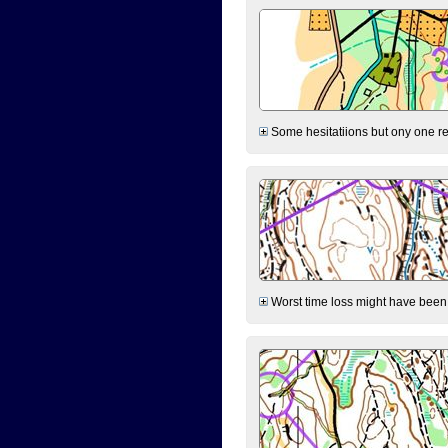
Some hesitatiions but ony one rea
Worst time loss might have been on