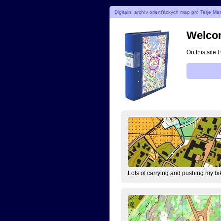
Digitalní archív orienťáckých map pro Terje Ma
Welcom
On this site 
Lots of carrying and pushing my bi