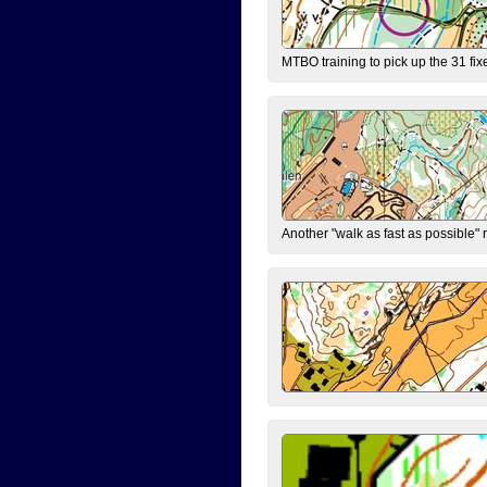
MTBO training to pick up the 31 fix
Another "walk as fast as possible" 