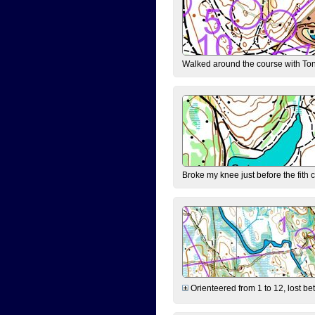
Walked around the course with Ton
Broke my knee just before the fith 
Orienteered from 1 to 12, lost be