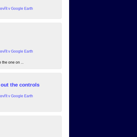
evřít v Google Earth
evřít v Google Earth
 the one on ...
out the controls
evřít v Google Earth