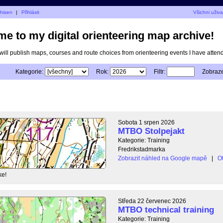
thisen
|
Přihlásit
Všichni uživa
e to my digital orienteering map archive!
I will publish maps, courses and route choices from orienteering events I have atten
Kategorie:
Rok:
Filtr:
Zobraze
Sobota 1 srpen 2026
MTBO Stolpejakt
Kategorie: Training
Fredrikstadmarka
Zobrazit náhled na Google mapě
|
Ot
ke!
Středa 22 červenec 2026
MTBO technical training
Kategorie: Training