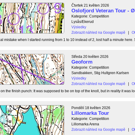
Čtvrtek 21 květen 2026
Oslofjord Veteran Tour -
Kategorie: Competition
Lysås/Ekerud
Výsledky
Zobrazit náhled na Google mapě
|
Ot
l mistake when I started running from 1 to 10 instead of 2, lost half a minute here. S
Středa 20 květen 2026
Geoform
Kategorie: Competition
Sandbakken, Stig Hultgren Karlsen
Výsledky
Zobrazit náhled na Google mapě
|
Ot
 the finish punch: It was supposed to be on top of the knoll, but in reality it was loc
Pondělí 18 květen 2026
Lillomarka Tour
Kategorie: Competition
Lillomarka Arena
Zobrazit náhled na Google mapě
|
Ot