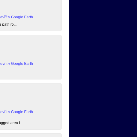
evřít v Google Earth
 path ro...
evřít v Google Earth
evřít v Google Earth
ogged area i...