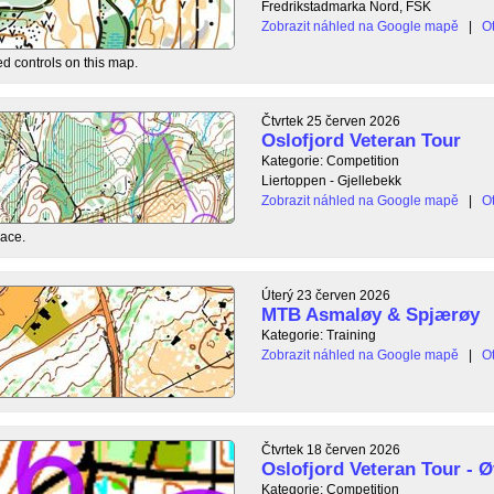
Fredrikstadmarka Nord, FSK
Zobrazit náhled na Google mapě
|
Ot
ed controls on this map.
Čtvrtek 25 červen 2026
Oslofjord Veteran Tour
Kategorie: Competition
Liertoppen - Gjellebekk
Zobrazit náhled na Google mapě
|
Ot
race.
Úterý 23 červen 2026
MTB Asmaløy & Spjærøy
Kategorie: Training
Zobrazit náhled na Google mapě
|
Ot
Čtvrtek 18 červen 2026
Oslofjord Veteran Tour - Ø
Kategorie: Competition