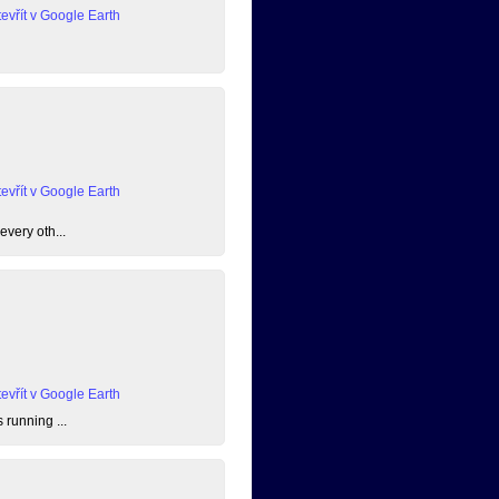
evřít v Google Earth
evřít v Google Earth
every oth...
evřít v Google Earth
 running ...