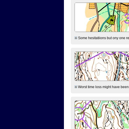
Some hesitatiions but ony one rea
Worst time loss might have been on