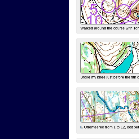
Walked around the course with Ton
Broke my knee just before the fith 
Orienteered from 1 to 12, lost be