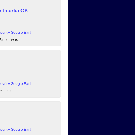
 Østmarka OK
evřít v Google Earth
ince I was ...
evřít v Google Earth
ated at t...
evřít v Google Earth