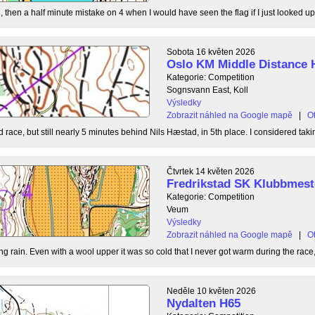
, then a half minute mistake on 4 when I would have seen the flag if I just looked up
Sobota 16 květen 2026
Oslo KM Middle Distance 
Kategorie: Competition
Sognsvann East, Koll
Výsledky
Zobrazit náhled na Google mapě
|
Ot
 race, but still nearly 5 minutes behind Nils Hæstad, in 5th place. I considered taki
Čtvrtek 14 květen 2026
Fredrikstad SK Klubbmest
Kategorie: Competition
Veum
Výsledky
Zobrazit náhled na Google mapě
|
Ot
g rain. Even with a wool upper it was so cold that I never got warm during the race, b
Neděle 10 květen 2026
Nydalten H65