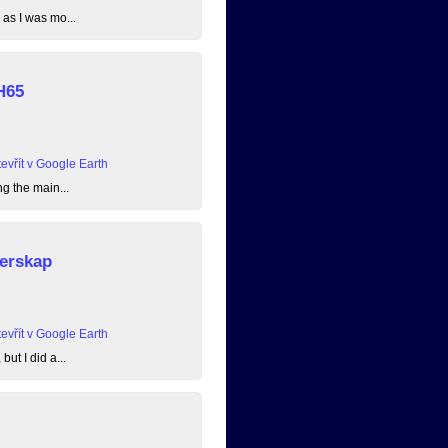
 as I was mo...
H65
evřít v Google Earth
ng the main...
erskap
evřít v Google Earth
ut I did a...