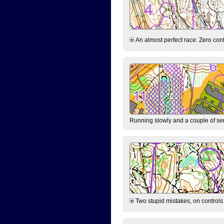
An almost perfect race: Zero contr
Running slowly and a couple of ser
Two stupid mistakes, on controls 