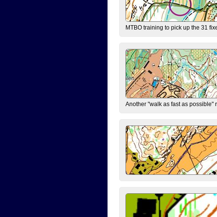
MTBO training to pick up the 31 fix
Another "walk as fast as possible" 