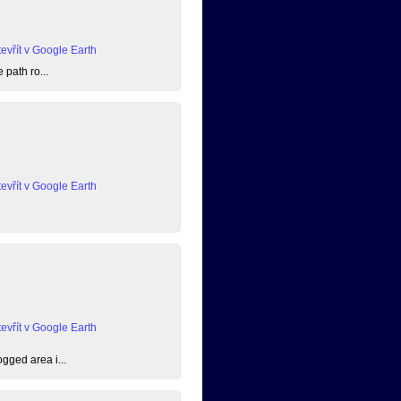
evřít v Google Earth
 path ro...
evřít v Google Earth
evřít v Google Earth
ogged area i...