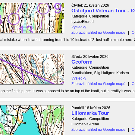
Čtvrtek 21 květen 2026
Oslofjord Veteran Tour -
Kategorie: Competition
Lysås/Ekerud
Výsledky
Zobrazit náhled na Google mapě
|
Ot
l mistake when I started running from 1 to 10 instead of 2, lost half a minute here. S
Středa 20 květen 2026
Geoform
Kategorie: Competition
Sandbakken, Stig Hultgren Karlsen
Výsledky
Zobrazit náhled na Google mapě
|
Ot
 the finish punch: It was supposed to be on top of the knoll, but in reality it was loc
Pondělí 18 květen 2026
Lillomarka Tour
Kategorie: Competition
Lillomarka Arena
Zobrazit náhled na Google mapě
|
Ot