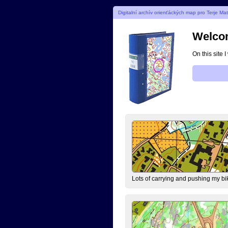
Digitalní archív orienťáckých map pro Terje Ma
Welcom
On this site 
Lots of carrying and pushing my bi