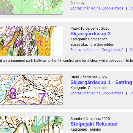
Asmaløy
Zobrazit náhled na Google mapě
|
Ot
Pátek 10 červenec 2026
Skjærgårdscup 3
Kategorie: Competition
Bussevika, Tore Sagvolden
Zobrazit náhled na Google mapě
|
Ot
t an unmapped path halfway to the 7th control and for a short while believed it to be
Úterý 7 červenec 2026
Skjærgårdscup 1 - Setting 
Kategorie: Competition
Zobrazit náhled na Google mapě
|
Ot
Sobota 4 červenec 2026
Stolpejakt Rekustad
Kategorie: Training