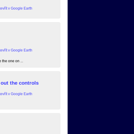
evřít v Google Earth
evřít v Google Earth
 the one on ...
out the controls
evřít v Google Earth