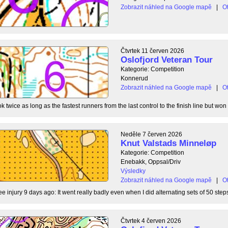
Zobrazit náhled na Google mapě
|
Ot
Čtvrtek 11 červen 2026
Oslofjord Veteran Tour
Kategorie: Competition
Konnerud
Zobrazit náhled na Google mapě
|
Ot
 twice as long as the fastest runners from the last control to the finish line but won 
Neděle 7 červen 2026
Knut Valstads Minneløp
Kategorie: Competition
Enebakk, Oppsal/Driv
Výsledky
Zobrazit náhled na Google mapě
|
Ot
ee injury 9 days ago: It went really badly even when I did alternating sets of 50 steps
Čtvrtek 4 červen 2026