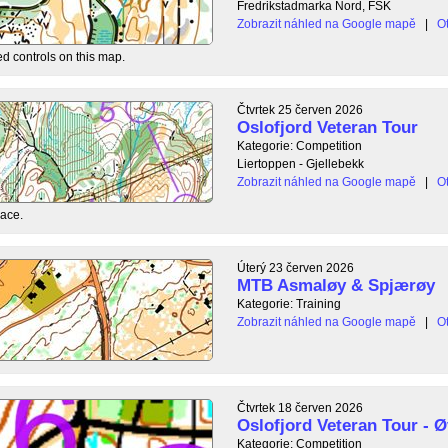
Fredrikstadmarka Nord, FSK
Zobrazit náhled na Google mapě
|
Ot
ed controls on this map.
Čtvrtek 25 červen 2026
Oslofjord Veteran Tour
Kategorie: Competition
Liertoppen - Gjellebekk
Zobrazit náhled na Google mapě
|
Ot
race.
Úterý 23 červen 2026
MTB Asmaløy & Spjærøy
Kategorie: Training
Zobrazit náhled na Google mapě
|
Ot
Čtvrtek 18 červen 2026
Oslofjord Veteran Tour - Ø
Kategorie: Competition