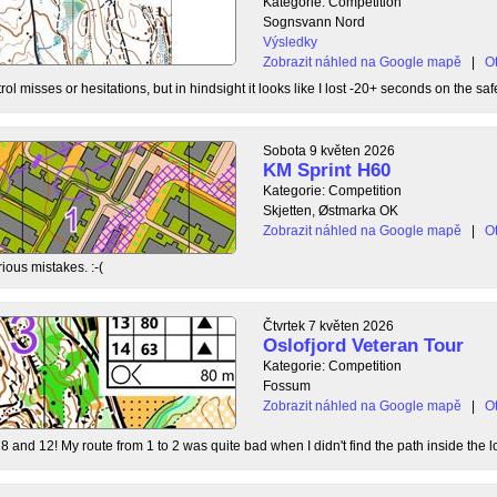
Kategorie: Competition
Sognsvann Nord
Výsledky
Zobrazit náhled na Google mapě
|
Ot
ol misses or hesitations, but in hindsight it looks like I lost -20+ seconds on the safe
Sobota 9 květen 2026
KM Sprint H60
Kategorie: Competition
Skjetten, Østmarka OK
Zobrazit náhled na Google mapě
|
Ot
ious mistakes. :-(
Čtvrtek 7 květen 2026
Oslofjord Veteran Tour
Kategorie: Competition
Fossum
Zobrazit náhled na Google mapě
|
Ot
8 and 12! My route from 1 to 2 was quite bad when I didn't find the path inside the l