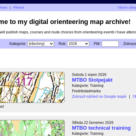
thisen
|
Přihlásit
Všichni uživa
e to my digital orienteering map archive!
I will publish maps, courses and route choices from orienteering events I have atten
Kategorie:
Rok:
Filtr:
Zobraze
Sobota 1 srpen 2026
MTBO Stolpejakt
Kategorie: Training
Fredrikstadmarka
Zobrazit náhled na Google mapě
|
Ot
ke!
Středa 22 červenec 2026
MTBO technical training
Kategorie: Training