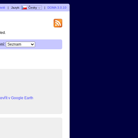
telé
|
Jazyk:
Česky
|
DOMA 3.0.10
ded.
ní:
evřít v Google Earth