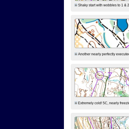
Shaky start with wobbles to 1 & 2
Another nearly perfectly executed
Extremely cold! 5C, nearly freezin