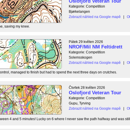
Oslofjord Veteran Tour
Kategorie: Competition
Bjørkelangen
Zobrazit náhled na Google mapě
|
Ot
e, saving my knee.
Pátek 29 květen 2026
NROF/Mil NM Feltidrett
Kategorie: Competition
Solemsskogen
Zobrazit náhled na Google mapě
|
Ot
control, managed to finish but had to spend the next three days on crutches.
Čtvrtek 28 květen 2026
Oslofjord Veteran Tour
Kategorie: Competition
Gupu, Tyrving
Zobrazit náhled na Google mapě
|
Ot
tween 4 and 5 minutes! Lucky on 6 where I never saw the path halfway and was still l