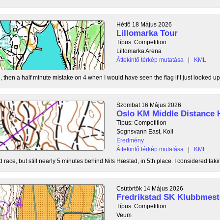
Hétfő 18 Május 2026
Lillomarka Tour
Típus: Competition
Lillomarka Arena
Áttekintő térkép mutatása
|
KML
, then a half minute mistake on 4 when I would have seen the flag if I just looked up
Szombat 16 Május 2026
Oslo KM Middle Distance 
Típus: Competition
Sognsvann East, Koll
Eredmény
Áttekintő térkép mutatása
|
KML
 race, but still nearly 5 minutes behind Nils Hæstad, in 5th place. I considered taki
Csütörtök 14 Május 2026
Fredrikstad SK Klubbmest
Típus: Competition
Veum