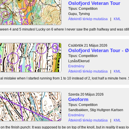
Oslofjord Veteran Tour
Típus: Competition
Gupu, Tyrving
Áttekintő térkép mutatása
|
KML
tween 4 and 5 minutes! Lucky on 6 where I never saw the path halfway and was still l
Csütörtök 21 Május 2026
Oslofjord Veteran Tour -
Típus: Competition
Lysås/Ekerud
Eredmény
Áttekintő térkép mutatása
|
KML
l mistake when I started running from 1 to 10 instead of 2, lost half a minute here. S
Szerda 20 Május 2026
Geoform
Típus: Competition
Sandbakken, Stig Hultgren Karlsen
Eredmény
Áttekintő térkép mutatása
|
KML
 the finish punch: It was supposed to be on top of the knoll, but in reality it was loc