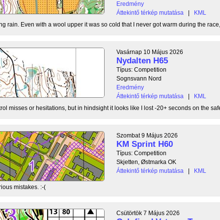
Eredmény
Áttekintő térkép mutatása
|
KML
g rain. Even with a wool upper it was so cold that I never got warm during the race, b
Vasárnap 10 Május 2026
Nydalten H65
Típus: Competition
Sognsvann Nord
Eredmény
Áttekintő térkép mutatása
|
KML
ol misses or hesitations, but in hindsight it looks like I lost -20+ seconds on the safe
Szombat 9 Május 2026
KM Sprint H60
Típus: Competition
Skjetten, Østmarka OK
Áttekintő térkép mutatása
|
KML
ious mistakes. :-(
Csütörtök 7 Május 2026