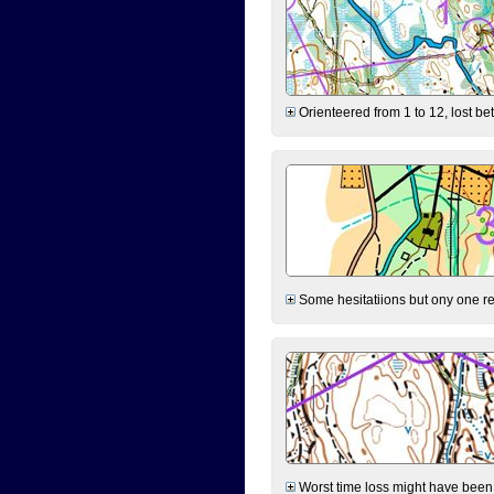
Orienteered from 1 to 12, lost be
Some hesitatiions but ony one rea
Worst time loss might have been on