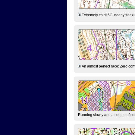
Extremely cold! 5C, nearly freezin
An almost perfect race: Zero contr
Running slowly and a couple of ser