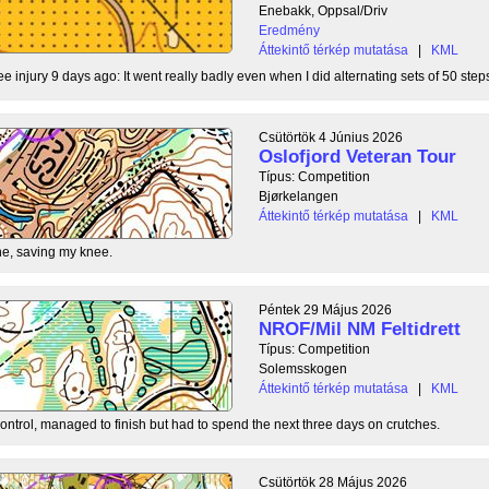
Enebakk, Oppsal/Driv
Eredmény
Áttekintő térkép mutatása
|
KML
ee injury 9 days ago: It went really badly even when I did alternating sets of 50 steps
Csütörtök 4 Június 2026
Oslofjord Veteran Tour
Típus: Competition
Bjørkelangen
Áttekintő térkép mutatása
|
KML
e, saving my knee.
Péntek 29 Május 2026
NROF/Mil NM Feltidrett
Típus: Competition
Solemsskogen
Áttekintő térkép mutatása
|
KML
control, managed to finish but had to spend the next three days on crutches.
Csütörtök 28 Május 2026