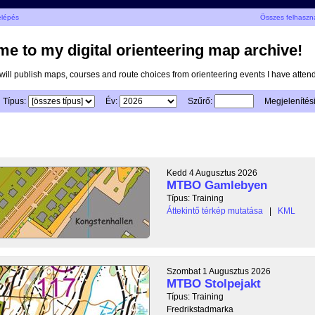
elépés
Összes felhaszn
e to my digital orienteering map archive!
I will publish maps, courses and route choices from orienteering events I have atten
Típus:
Év:
Szűrő:
Megjelenítés
Kedd 4 Augusztus 2026
MTBO Gamlebyen
Típus: Training
Áttekintő térkép mutatása
|
KML
Szombat 1 Augusztus 2026
MTBO Stolpejakt
Típus: Training
Fredrikstadmarka