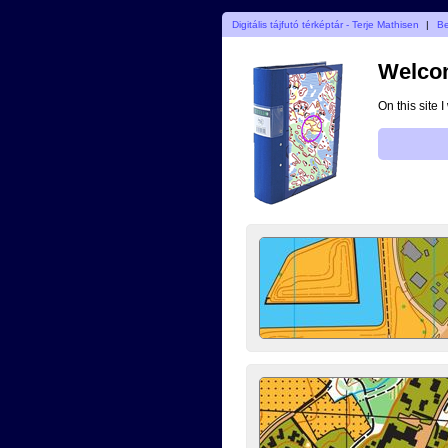
Digitális tájfutó térképtár - Terje Mathisen
|
B
Welcom
On this site 