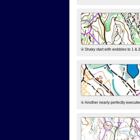
Shaky start with wobbles to 1 & 2
Another nearly perfectly executed