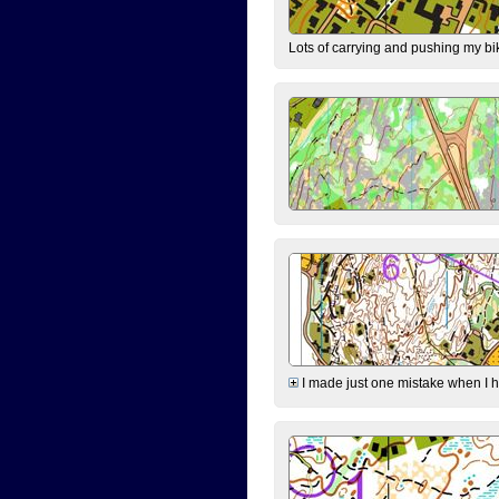
Lots of carrying and pushing my bi
I made just one mistake when I hi