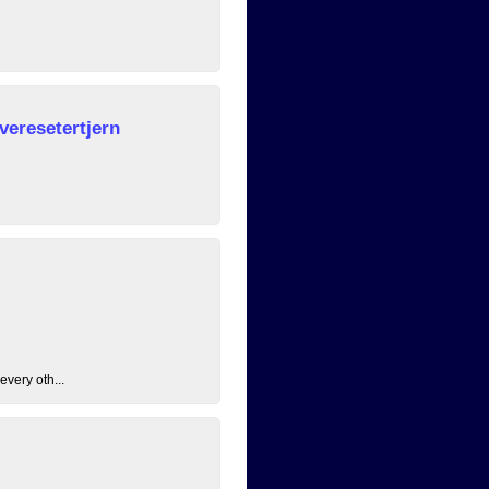
veresetertjern
every oth...