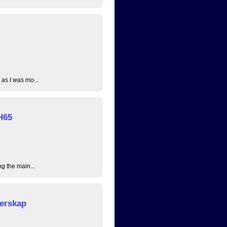
 as I was mo...
H65
ng the main...
erskap