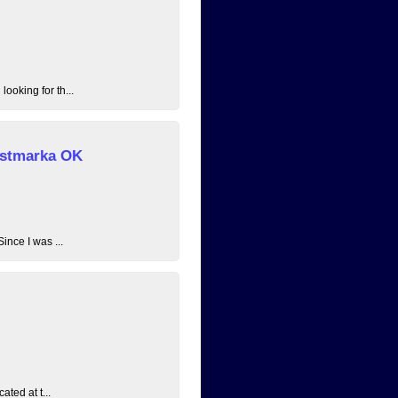
ooking for th...
 Østmarka OK
ince I was ...
ated at t...