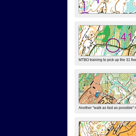
MTBO training to pick up the 31 fix
Another "walk as fast as possible" 