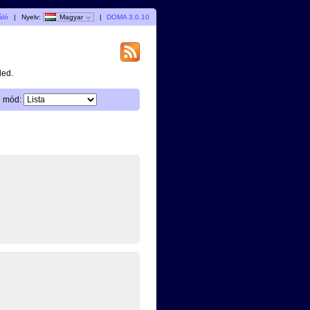
áló
|
Nyelv:
Magyar
|
DOMA 3.0.10
ded.
i mód: