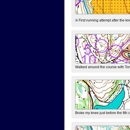
First running attempt after the kn
Walked around the course with Ton
Broke my knee just before the fith 