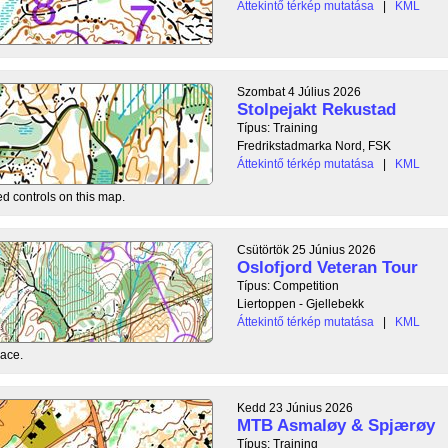
Áttekintő térkép mutatása
|
KML
Szombat 4 Július 2026
Stolpejakt Rekustad
Típus: Training
Fredrikstadmarka Nord, FSK
Áttekintő térkép mutatása
|
KML
ed controls on this map.
Csütörtök 25 Június 2026
Oslofjord Veteran Tour
Típus: Competition
Liertoppen - Gjellebekk
Áttekintő térkép mutatása
|
KML
race.
Kedd 23 Június 2026
MTB Asmaløy & Spjærøy
Típus: Training