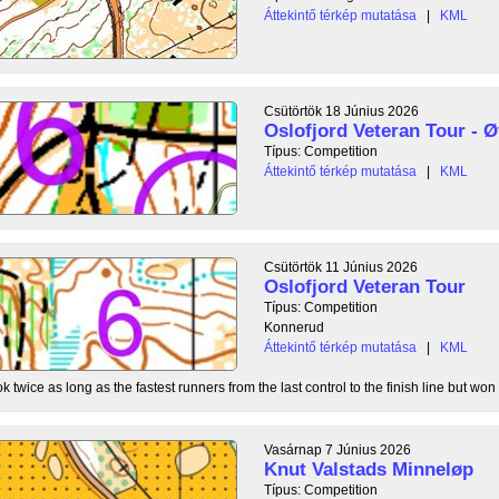
Áttekintő térkép mutatása
|
KML
Csütörtök 18 Június 2026
Oslofjord Veteran Tour - Ø
Típus: Competition
Áttekintő térkép mutatása
|
KML
Csütörtök 11 Június 2026
Oslofjord Veteran Tour
Típus: Competition
Konnerud
Áttekintő térkép mutatása
|
KML
 twice as long as the fastest runners from the last control to the finish line but won 
Vasárnap 7 Június 2026
Knut Valstads Minneløp
Típus: Competition