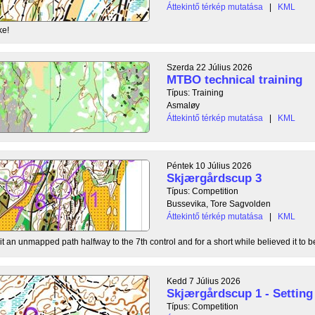
Áttekintő térkép mutatása
|
KML
ke!
Szerda 22 Július 2026
MTBO technical training
Típus: Training
Asmaløy
Áttekintő térkép mutatása
|
KML
Péntek 10 Július 2026
Skjærgårdscup 3
Típus: Competition
Bussevika, Tore Sagvolden
Áttekintő térkép mutatása
|
KML
t an unmapped path halfway to the 7th control and for a short while believed it to be
Kedd 7 Július 2026
Skjærgårdscup 1 - Setting 
Típus: Competition