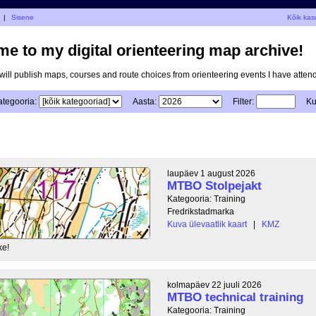
|
Sisene
Kõik kas
e to my digital orienteering map archive!
I will publish maps, courses and route choices from orienteering events I have atten
ategooria:
Aasta:
Filter:
Ku
laupäev 1 august 2026
MTBO Stolpejakt
Kategooria: Training
Fredrikstadmarka
Kuva ülevaatlik kaart
|
KMZ
ke!
kolmapäev 22 juuli 2026
MTBO technical training
Kategooria: Training