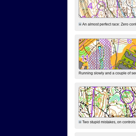
An almost perfect race: Zero contr
Running slowly and a couple of ser
Two stupid mistakes, on controls 