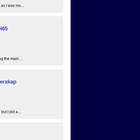
 as I was mo...
H65
ng the main...
erskap
ut I did a...