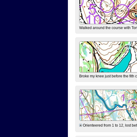
Walked around the course with Ton
Broke my knee just before the fith 
Orienteered from 1 to 12, lost be