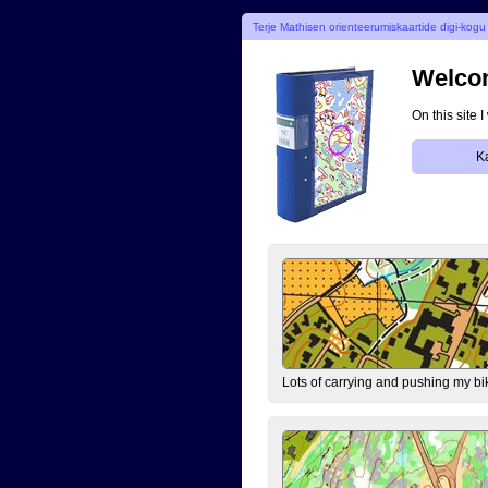
Terje Mathisen orienteerumiskaartide digi-kogu
Welcom
On this site 
K
Lots of carrying and pushing my bi