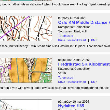
, then a half minute mistake on 4 when I would have seen the flag if I just looked up
laupäev 16 mai 2026
Oslo KM Middle Distance 
Kategooria: Competition
Sognsvann East, Koll
Tulemused
Kuva ülevaatlik kaart
|
KMZ
 race, but still nearly 5 minutes behind Nils Hæstad, in 5th place. I considered taki
neljapäev 14 mai 2026
Fredrikstad SK Klubbmest
Kategooria: Competition
Veum
Tulemused
Kuva ülevaatlik kaart
|
KMZ
g rain. Even with a wool upper it was so cold that I never got warm during the race, b
pühapäev 10 mai 2026
Nydalten H65