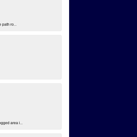
 path ro...
ogged area i...