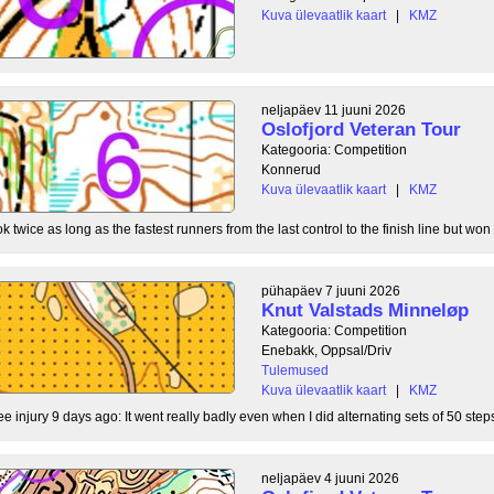
Kuva ülevaatlik kaart
|
KMZ
neljapäev 11 juuni 2026
Oslofjord Veteran Tour
Kategooria: Competition
Konnerud
Kuva ülevaatlik kaart
|
KMZ
 twice as long as the fastest runners from the last control to the finish line but won 
pühapäev 7 juuni 2026
Knut Valstads Minneløp
Kategooria: Competition
Enebakk, Oppsal/Driv
Tulemused
Kuva ülevaatlik kaart
|
KMZ
ee injury 9 days ago: It went really badly even when I did alternating sets of 50 steps
neljapäev 4 juuni 2026