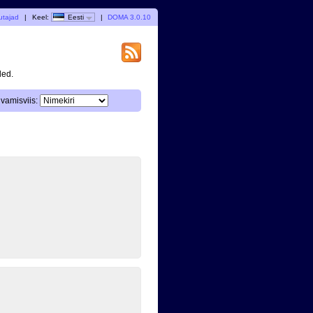
utajad
|
Keel:
Eesti
|
DOMA 3.0.10
ded.
vamisviis: