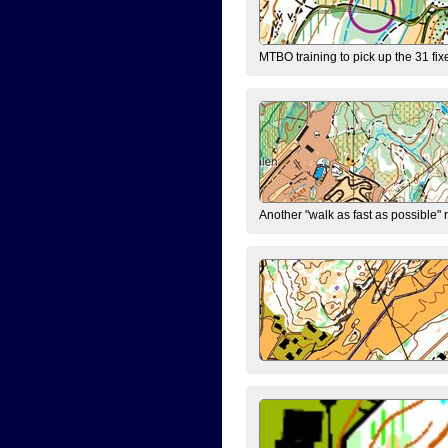
MTBO training to pick up the 31 fix
Another "walk as fast as possible" 