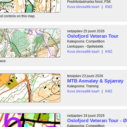
Fredrikstadmarka Nord, FSK
Kuva ülevaatlik kaart
|
KMZ
ed controls on this map.
neljapäev 25 juuni 2026
Oslofjord Veteran Tour
Kategooria: Competition
Liertoppen - Gjellebekk
Kuva ülevaatlik kaart
|
KMZ
race.
teisipäev 23 juuni 2026
MTB Asmaløy & Spjærøy
Kategooria: Training
Kuva ülevaatlik kaart
|
KMZ
neljapäev 18 juuni 2026
Oslofjord Veteran Tour - Ø
Kategooria: Competition