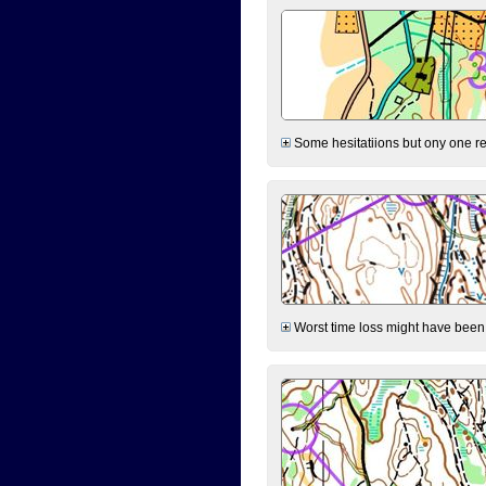
Some hesitatiions but ony one rea
Worst time loss might have been on