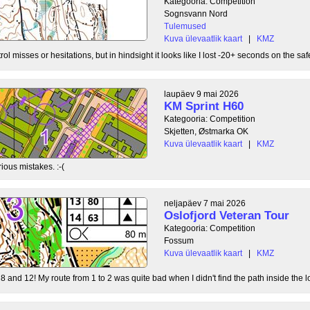
Kategooria: Competition
Sognsvann Nord
Tulemused
Kuva ülevaatlik kaart
|
KMZ
ol misses or hesitations, but in hindsight it looks like I lost -20+ seconds on the safe
laupäev 9 mai 2026
KM Sprint H60
Kategooria: Competition
Skjetten, Østmarka OK
Kuva ülevaatlik kaart
|
KMZ
ious mistakes. :-(
neljapäev 7 mai 2026
Oslofjord Veteran Tour
Kategooria: Competition
Fossum
Kuva ülevaatlik kaart
|
KMZ
8 and 12! My route from 1 to 2 was quite bad when I didn't find the path inside the l