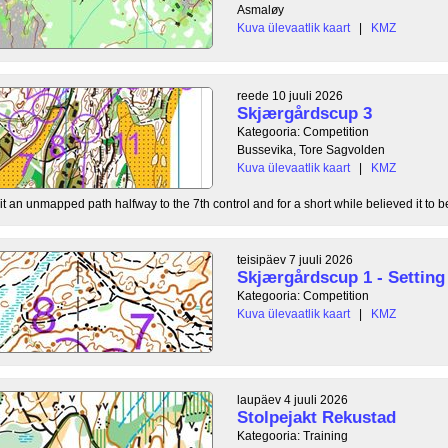
Asmaløy
Kuva ülevaatlik kaart
|
KMZ
reede 10 juuli 2026
Skjærgårdscup 3
Kategooria: Competition
Bussevika, Tore Sagvolden
Kuva ülevaatlik kaart
|
KMZ
t an unmapped path halfway to the 7th control and for a short while believed it to be
teisipäev 7 juuli 2026
Skjærgårdscup 1 - Setting 
Kategooria: Competition
Kuva ülevaatlik kaart
|
KMZ
laupäev 4 juuli 2026
Stolpejakt Rekustad
Kategooria: Training