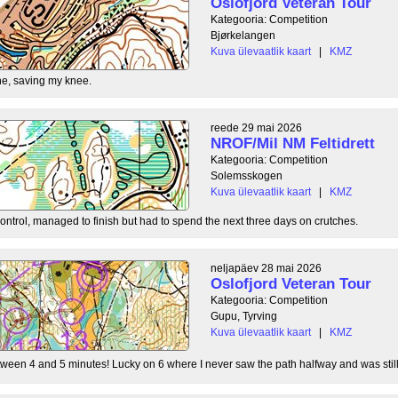
Oslofjord Veteran Tour
Kategooria: Competition
Bjørkelangen
Kuva ülevaatlik kaart
|
KMZ
e, saving my knee.
reede 29 mai 2026
NROF/Mil NM Feltidrett
Kategooria: Competition
Solemsskogen
Kuva ülevaatlik kaart
|
KMZ
control, managed to finish but had to spend the next three days on crutches.
neljapäev 28 mai 2026
Oslofjord Veteran Tour
Kategooria: Competition
Gupu, Tyrving
Kuva ülevaatlik kaart
|
KMZ
tween 4 and 5 minutes! Lucky on 6 where I never saw the path halfway and was still l