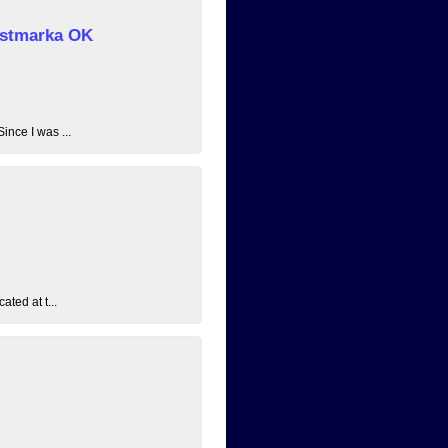
 Østmarka OK
ince I was ...
ated at t...