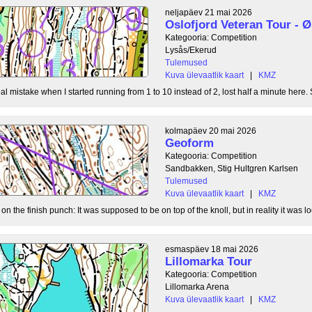
neljapäev 21 mai 2026
Oslofjord Veteran Tour -
Kategooria: Competition
Lysås/Ekerud
Tulemused
Kuva ülevaatlik kaart
|
KMZ
l mistake when I started running from 1 to 10 instead of 2, lost half a minute here. S
kolmapäev 20 mai 2026
Geoform
Kategooria: Competition
Sandbakken, Stig Hultgren Karlsen
Tulemused
Kuva ülevaatlik kaart
|
KMZ
 the finish punch: It was supposed to be on top of the knoll, but in reality it was loc
esmaspäev 18 mai 2026
Lillomarka Tour
Kategooria: Competition
Lillomarka Arena
Kuva ülevaatlik kaart
|
KMZ