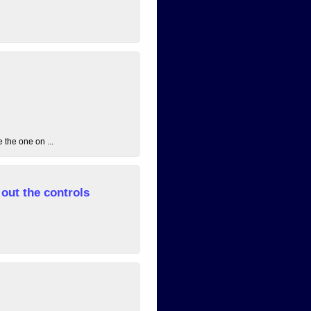
 the one on ...
out the controls