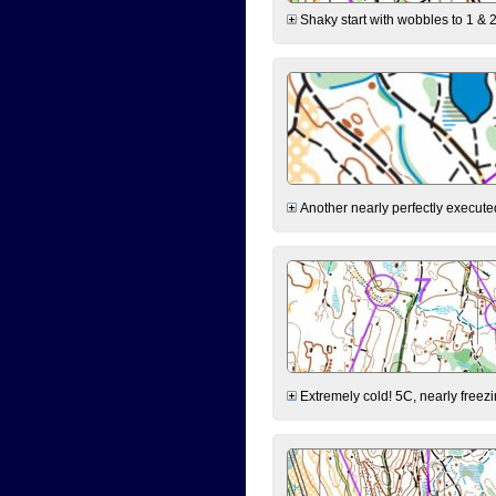
Shaky start with wobbles to 1 & 2
Another nearly perfectly executed
Extremely cold! 5C, nearly freezin