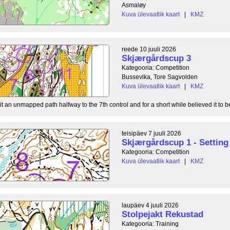
Asmaløy
Kuva ülevaatlik kaart
|
KMZ
reede 10 juuli 2026
Skjærgårdscup 3
Kategooria: Competition
Bussevika, Tore Sagvolden
Kuva ülevaatlik kaart
|
KMZ
t an unmapped path halfway to the 7th control and for a short while believed it to be
teisipäev 7 juuli 2026
Skjærgårdscup 1 - Setting 
Kategooria: Competition
Kuva ülevaatlik kaart
|
KMZ
laupäev 4 juuli 2026
Stolpejakt Rekustad
Kategooria: Training