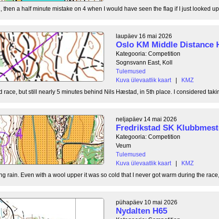
, then a half minute mistake on 4 when I would have seen the flag if I just looked up
laupäev 16 mai 2026
Oslo KM Middle Distance 
Kategooria: Competition
Sognsvann East, Koll
Tulemused
Kuva ülevaatlik kaart
|
KMZ
 race, but still nearly 5 minutes behind Nils Hæstad, in 5th place. I considered taki
neljapäev 14 mai 2026
Fredrikstad SK Klubbmest
Kategooria: Competition
Veum
Tulemused
Kuva ülevaatlik kaart
|
KMZ
g rain. Even with a wool upper it was so cold that I never got warm during the race, b
pühapäev 10 mai 2026
Nydalten H65