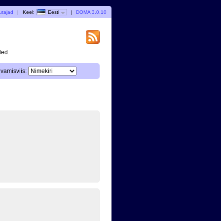
utajad
|
Keel:
Eesti
|
DOMA 3.0.10
ded.
vamisviis: