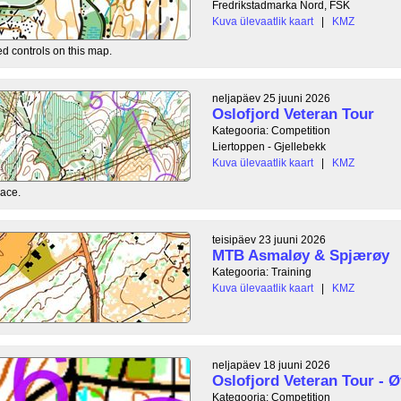
Fredrikstadmarka Nord, FSK
Kuva ülevaatlik kaart
|
KMZ
ed controls on this map.
neljapäev 25 juuni 2026
Oslofjord Veteran Tour
Kategooria: Competition
Liertoppen - Gjellebekk
Kuva ülevaatlik kaart
|
KMZ
race.
teisipäev 23 juuni 2026
MTB Asmaløy & Spjærøy
Kategooria: Training
Kuva ülevaatlik kaart
|
KMZ
neljapäev 18 juuni 2026
Oslofjord Veteran Tour - Ø
Kategooria: Competition