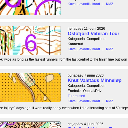
Kuva ülevaatlik kaart
|
KMZ
neljapäev 11 juuni 2026
Oslofjord Veteran Tour
Kategooria: Competition
Konnerud
Kuva ülevaatlik kaart
|
KMZ
 twice as long as the fastest runners from the last control to the finish line but won 
pühapäev 7 juuni 2026
Knut Valstads Minneløp
Kategooria: Competition
Enebakk, Oppsal/Driv
Tulemused
Kuva ülevaatlik kaart
|
KMZ
ee injury 9 days ago: It went really badly even when I did alternating sets of 50 steps
neljapäev 4 juuni 2026