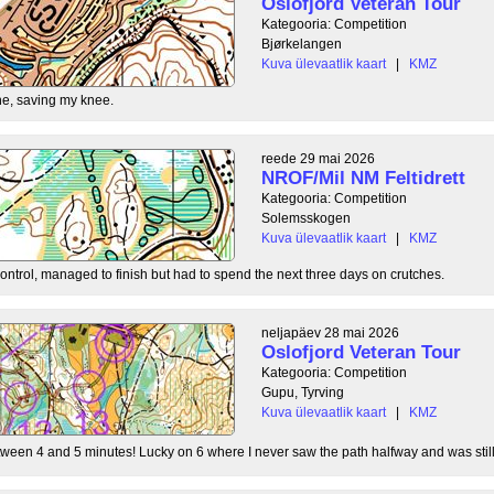
Oslofjord Veteran Tour
Kategooria: Competition
Bjørkelangen
Kuva ülevaatlik kaart
|
KMZ
e, saving my knee.
reede 29 mai 2026
NROF/Mil NM Feltidrett
Kategooria: Competition
Solemsskogen
Kuva ülevaatlik kaart
|
KMZ
control, managed to finish but had to spend the next three days on crutches.
neljapäev 28 mai 2026
Oslofjord Veteran Tour
Kategooria: Competition
Gupu, Tyrving
Kuva ülevaatlik kaart
|
KMZ
tween 4 and 5 minutes! Lucky on 6 where I never saw the path halfway and was still l