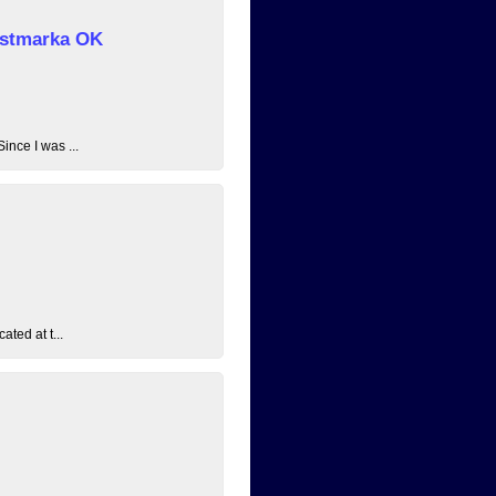
 Østmarka OK
ince I was ...
ated at t...