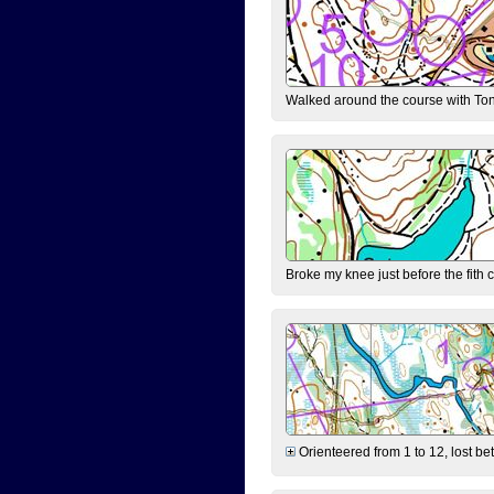
Walked around the course with Ton
Broke my knee just before the fith 
Orienteered from 1 to 12, lost be