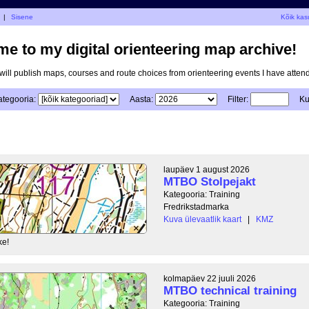
|
Sisene
Kõik kas
e to my digital orienteering map archive!
I will publish maps, courses and route choices from orienteering events I have atten
ategooria:
Aasta:
Filter:
Ku
laupäev 1 august 2026
MTBO Stolpejakt
Kategooria: Training
Fredrikstadmarka
Kuva ülevaatlik kaart
|
KMZ
ke!
kolmapäev 22 juuli 2026
MTBO technical training
Kategooria: Training