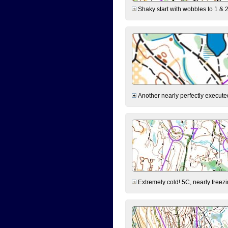
Shaky start with wobbles to 1 & 2
Another nearly perfectly executed
Extremely cold! 5C, nearly freezin