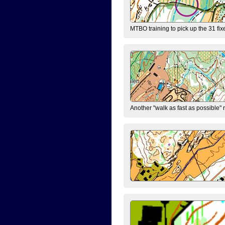
MTBO training to pick up the 31 fix
Another "walk as fast as possible" 