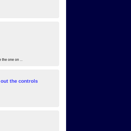
 the one on ...
out the controls