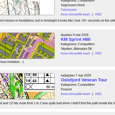
Kategooria: Competition
Sognsvann Nord
Tulemused
Kuva ülevaatlik kaart
|
KMZ
ol misses or hesitations, but in hindsight it looks like I lost -20+ seconds on the safe
laupäev 9 mai 2026
KM Sprint H60
Kategooria: Competition
Skjetten, Østmarka OK
Kuva ülevaatlik kaart
|
KMZ
ious mistakes. :-(
neljapäev 7 mai 2026
Oslofjord Veteran Tour
Kategooria: Competition
Fossum
Kuva ülevaatlik kaart
|
KMZ
8 and 12! My route from 1 to 2 was quite bad when I didn't find the path inside the l