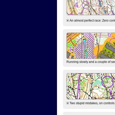
An almost perfect race: Zero contr
Running slowly and a couple of ser
Two stupid mistakes, on controls 