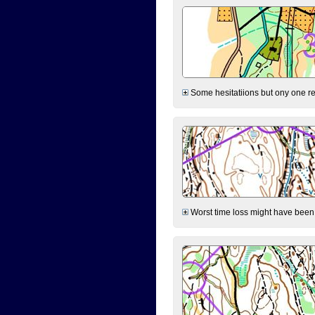
Some hesitatiions but ony one rea
Worst time loss might have been on