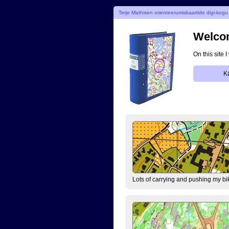
Terje Mathisen orienteerumiskaartide digi-kogu
Welcom
On this site 
K
Lots of carrying and pushing my bi