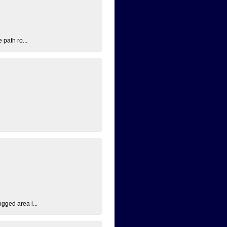
 path ro...
ogged area i...