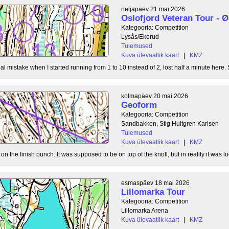
neljapäev 21 mai 2026
Oslofjord Veteran Tour -
Kategooria: Competition
Lysås/Ekerud
Tulemused
Kuva ülevaatlik kaart
|
KMZ
l mistake when I started running from 1 to 10 instead of 2, lost half a minute here. S
kolmapäev 20 mai 2026
Geoform
Kategooria: Competition
Sandbakken, Stig Hultgren Karlsen
Tulemused
Kuva ülevaatlik kaart
|
KMZ
 the finish punch: It was supposed to be on top of the knoll, but in reality it was loc
esmaspäev 18 mai 2026
Lillomarka Tour
Kategooria: Competition
Lillomarka Arena
Kuva ülevaatlik kaart
|
KMZ