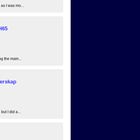
 as I was mo...
H65
ng the main...
erskap
ut I did a...