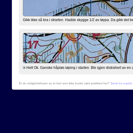
Gikk ikke så bra i strarten. Hadde skygge 1/2 av løypa. Da gikk det be
Helt Ok. Ganske håpløs løping i starten. Ble igjen distrahert av 
Er du rettighetshaver av et kart som ikke burde vært publisert her?
Send en e-post
.