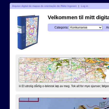
Arquivo digital de mapas de orientação de Rikke Ingesen
|
Log in
Velkommen til mitt digita
Categoria:
An
Et utrolig dårlig o-teknisk løp av meg. Tok alt for mye sjanser, følgen