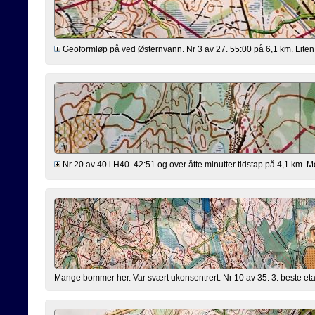
Geoformløp på ved Østernvann. Nr 3 av 27. 55:00 på 6,1 km. Liten b
Nr 20 av 40 i H40. 42:51 og over åtte minutter tidstap på 4,1 km. 
Mange bommer her. Var svært ukonsentrert. Nr 10 av 35. 3. beste etap