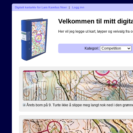
Digitalt kartarkiv for Lars Karelius Noer
|
Logg inn
Velkommen til mitt digita
Her vil jeg legge ut kart, løyper og veivalg fra o
Kategori:
Årets bom på 9. Turte ikke å slippe meg langt nok ned i den grønne 