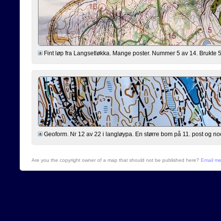
Fint løp fra Langsetløkka. Mange poster. Nummer 5 av 14. Brukte 58
Geoform. Nr 12 av 22 i langløypa. En større bom på 11. post og n
Are you the copyright owner of a map that should not be published here?
Email m