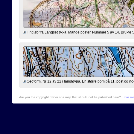
Fint løp fra Langsetløkka. Mange poster. Nummer 5 av 14. Brukte 58
Geoform. Nr 12 av 22 i langløypa. En større bom på 11. post og n
Are you the copyright owner of a map that should not be published here?
Email m