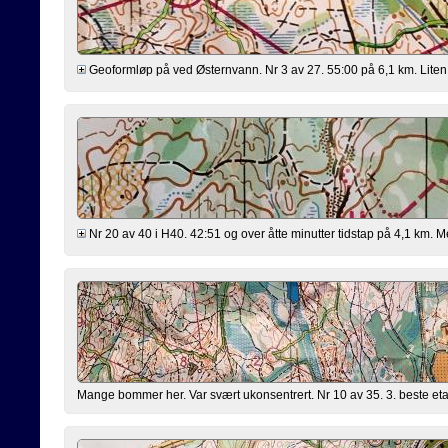
Geoformløp på ved Østernvann. Nr 3 av 27. 55:00 på 6,1 km. Liten b
Nr 20 av 40 i H40. 42:51 og over åtte minutter tidstap på 4,1 km. 
Mange bommer her. Var svært ukonsentrert. Nr 10 av 35. 3. beste etap