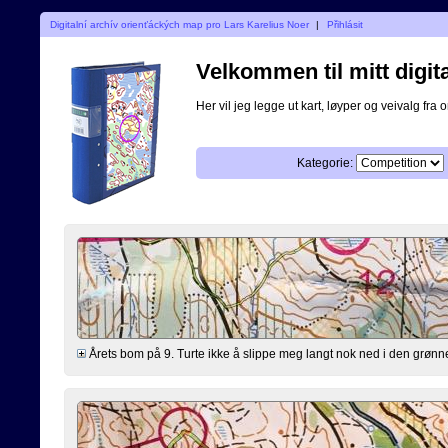
Digitalní archív orienťáckých map pro Lars Karelius Noer
|
Přihlásit
Velkommen til mitt digita
Her vil jeg legge ut kart, løyper og veivalg fra o
Kategorie:
Årets bom på 9. Turte ikke å slippe meg langt nok ned i den grønne 