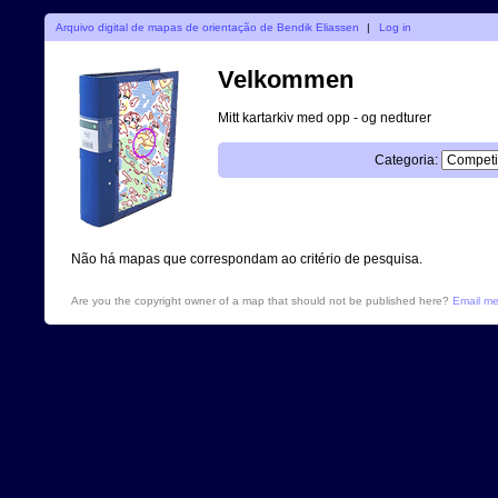
Arquivo digital de mapas de orientação de Bendik Eliassen
|
Log in
Velkommen
Mitt kartarkiv med opp - og nedturer
Categoria:
Não há mapas que correspondam ao critério de pesquisa.
Are you the copyright owner of a map that should not be published here?
Email m