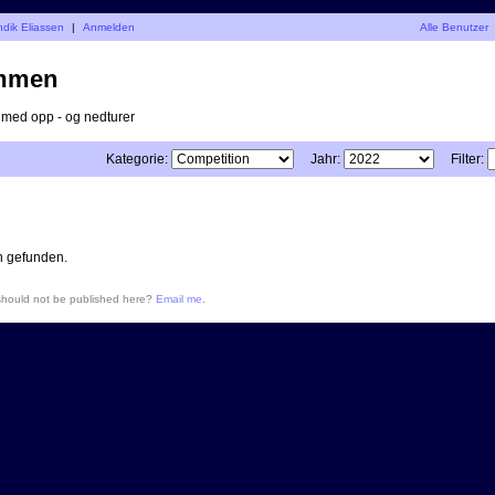
ndik Eliassen
|
Anmelden
Alle Benutzer
mmen
v med opp - og nedturer
Kategorie:
Jahr:
Filter:
n gefunden.
 should not be published here?
Email me
.