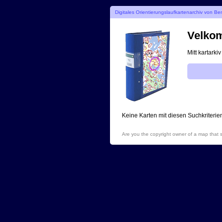
Digitales Orientierungslaufkartenarchiv von Be
Velko
Mitt kartarki
Keine Karten mit diesen Suchkriterie
Are you the copyright owner of a map that