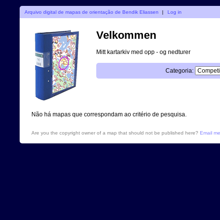
Arquivo digital de mapas de orientação de Bendik Eliassen
|
Log in
Velkommen
Mitt kartarkiv med opp - og nedturer
Categoria:
Não há mapas que correspondam ao critério de pesquisa.
Are you the copyright owner of a map that should not be published here?
Email m