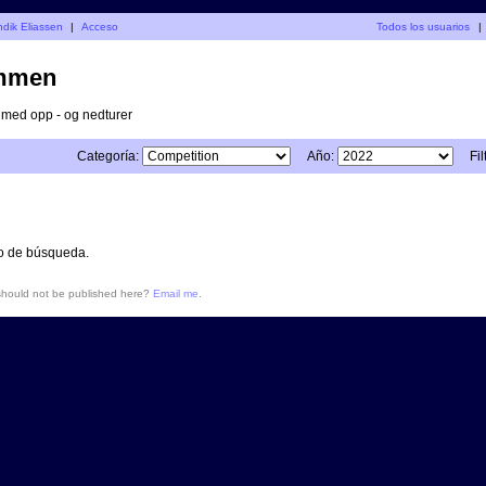
ndik Eliassen
|
Acceso
Todos los usuarios
|
mmen
v med opp - og nedturer
Categoría:
Año:
Fil
io de búsqueda.
 should not be published here?
Email me
.