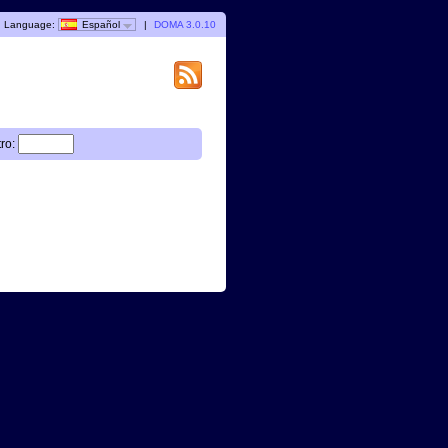
Language:
Español
|
DOMA 3.0.10
tro: