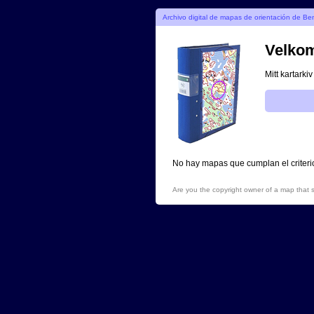
Archivo digital de mapas de orientación de Be
Velko
Mitt kartarki
No hay mapas que cumplan el criter
Are you the copyright owner of a map that