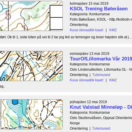
kolmapäev 15 mai 2019
KSOL Trening Bøleråsen
Kategooria: Konkurranse
Follo Bøleråsen, KSOL - http://kolbotn-
Orientering
Kuva ülevaatlik kaart
|
KMZ
. Ok til 1, siste biten på vei til 2 tar jeg feil av terrenger og leser høyden slik at j...
esmaspäev 13 mai 2019
TourOfLillomarka Vår 2019
Kategooria: Konkurranse
Oslo Linderudkollen, Lillomarka OL - ht
Orientering
|
Tulemused
Kuva ülevaatlik kaart
|
KMZ
ag..
pühapäev 12 mai 2019
Knut Valstad Minneløp - D
Kategooria: Konkurranse
Oslo Skullerudåsen, Oppsal Orientering 
Norge
Orientering
|
Tulemused