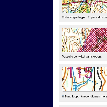
Enda tyngre løype.. Et par valg so
Passelig vellykket tur i skogen.
Tung kropp, knevondt, men morsom