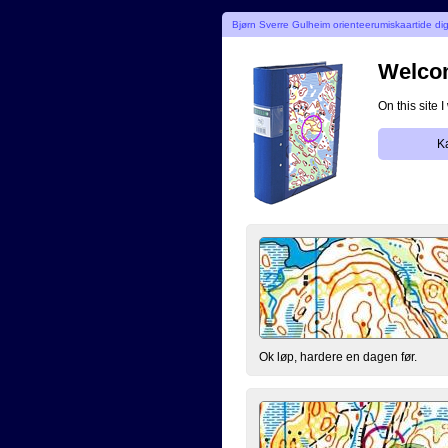
Bjørn Sverre Gulheim orienteerumiskaartide di
Welcom
On this site 
K
Ok løp, hardere en dagen før.