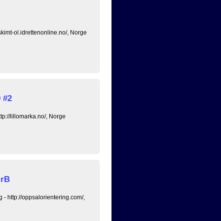
skimt-ol.idrettenonline.no/, Norge
 #2
tp://lillomarka.no/, Norge
irB
- http://oppsalorientering.com/,