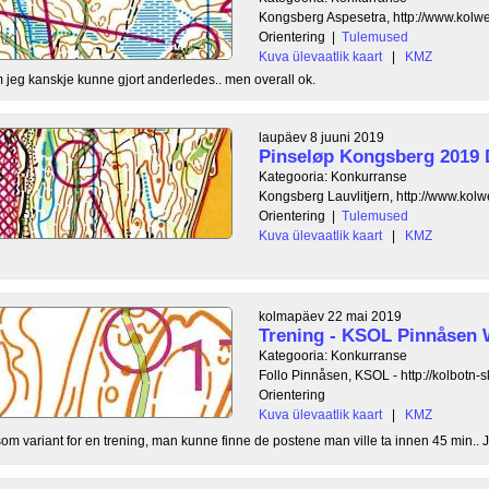
Kongsberg Aspesetra, http://www.kolw
Orientering
|
Tulemused
Kuva ülevaatlik kaart
|
KMZ
m jeg kanskje kunne gjort anderledes.. men overall ok.
laupäev 8 juuni 2019
Pinseløp Kongsberg 2019 
Kategooria: Konkurranse
Kongsberg Lauvlitjern, http://www.kolw
Orientering
|
Tulemused
Kuva ülevaatlik kaart
|
KMZ
kolmapäev 22 mai 2019
Trening - KSOL Pinnåsen
Kategooria: Konkurranse
Follo Pinnåsen, KSOL - http://kolbotn-s
Orientering
Kuva ülevaatlik kaart
|
KMZ
 variant for en trening, man kunne finne de postene man ville ta innen 45 min.. J