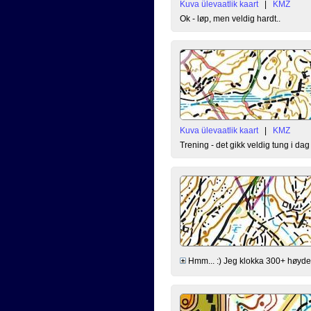
Kuva ülevaatlik kaart
|
KMZ
Ok - løp, men veldig hardt..
Kuva ülevaatlik kaart
|
KMZ
Trening - det gikk veldig tung i dag 
Hmm... :) Jeg klokka 300+ høydeme