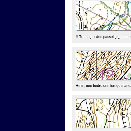
Trening - sånn passelig gjennomført
Hmm, noe bedre enn forrige mand