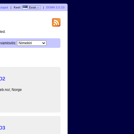
utajad
|
Keel:
Eesti
|
DOMA 3.0.10
ded.
vamisviis:
D2
eb.no/, Norge
D3