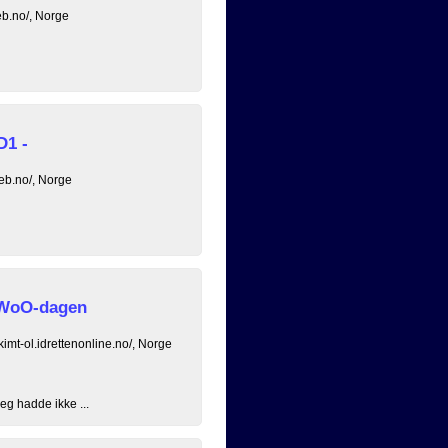
eb.no/, Norge
D1 -
eb.no/, Norge
 WoO-dagen
kimt-ol.idrettenonline.no/, Norge
eg hadde ikke ...