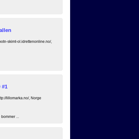
allen
otn-skimt-ol.idrettenonline.no/,
 #1
tp://lillomarka.no/, Norge
- bommer ...