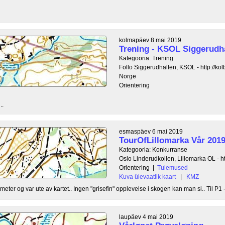
kolmapäev 8 mai 2019
Trening - KSOL Siggerudh
Kategooria: Trening
Follo Siggerudhallen, KSOL - http://kolb
Norge
Orientering
..
esmaspäev 6 mai 2019
TourOfLillomarka Vår 2019
Kategooria: Konkurranse
Oslo Linderudkollen, Lillomarka OL - ht
Orientering
|
Tulemused
Kuva ülevaatlik kaart
|
KMZ
ter og var ute av kartet.. Ingen "grisefin" opplevelse i skogen kan man si.. Til P1 
laupäev 4 mai 2019