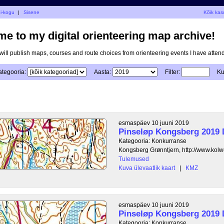
gi-kogu
|
Sisene
Kõik kas
e to my digital orienteering map archive!
I will publish maps, courses and route choices from orienteering events I have atten
ategooria:
Aasta:
Filter:
Ku
esmaspäev 10 juuni 2019
Pinseløp Kongsberg 2019 
Kategooria: Konkurranse
Kongsberg Grønntjern, http://www.kolw
Tulemused
Kuva ülevaatlik kaart
|
KMZ
esmaspäev 10 juuni 2019
Pinseløp Kongsberg 2019 
Kategooria: Konkurranse