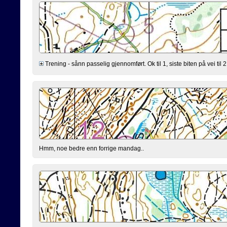
Trening - sånn passelig gjennomført. Ok til 1, siste biten på vei til 2 
Hmm, noe bedre enn forrige mandag..