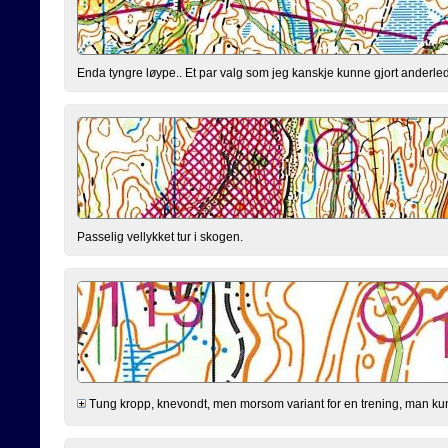
Enda tyngre løype.. Et par valg som jeg kanskje kunne gjort anderled
Passelig vellykket tur i skogen.
Tung kropp, knevondt, men morsom variant for en trening, man kunn