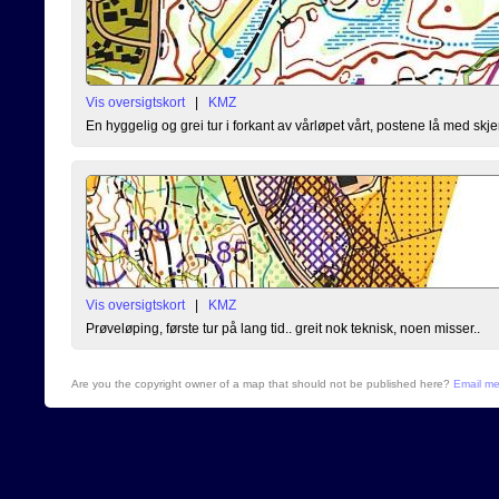
Vis oversigtskort
|
KMZ
En hyggelig og grei tur i forkant av vårløpet vårt, postene lå med skj
Vis oversigtskort
|
KMZ
Prøveløping, første tur på lang tid.. greit nok teknisk, noen misser..
Are you the copyright owner of a map that should not be published here?
Email m