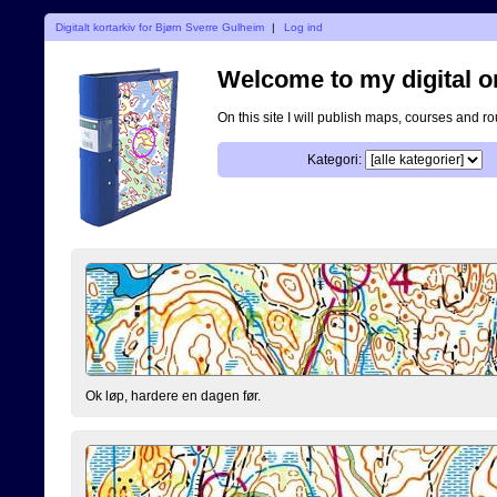
Digitalt kortarkiv for Bjørn Sverre Gulheim
|
Log ind
Welcome to my digital o
On this site I will publish maps, courses and r
Kategori:
Ok løp, hardere en dagen før.