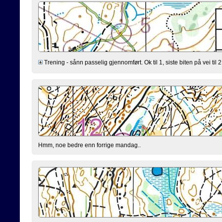
Trening - sånn passelig gjennomført. Ok til 1, siste biten på vei til 2 
Hmm, noe bedre enn forrige mandag..