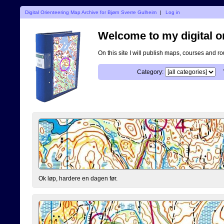
Digital Orienteering Map Archive for Bjørn Sverre Gulheim
|
Log in
Welcome to my digital o
On this site I will publish maps, courses and r
Category:
Ok løp, hardere en dagen før.