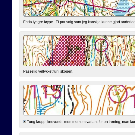
Enda tyngre løype.. Et par valg som jeg kanskje kunne gjort anderled
Passelig vellykket tur i skogen.
Tung kropp, knevondt, men morsom variant for en trening, man kunn