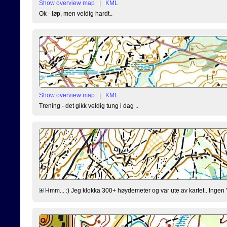
Show overview map
|
KML
Ok - løp, men veldig hardt..
Show overview map
|
KML
Trening - det gikk veldig tung i dag ..
Hmm... :) Jeg klokka 300+ høydemeter og var ute av kartet.. Ingen "