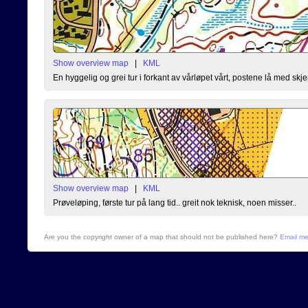
Show overview map
|
KML
En hyggelig og grei tur i forkant av vårløpet vårt, postene lå med skj
Show overview map
|
KML
Prøveløping, første tur på lang tid.. greit nok teknisk, noen misser..
Are you the copyright owner of a map that should not be published here?
Email m