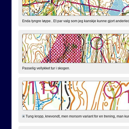
Enda tyngre løype.. Et par valg som jeg kanskje kunne gjort anderled
Passelig vellykket tur i skogen.
Tung kropp, knevondt, men morsom variant for en trening, man kunn