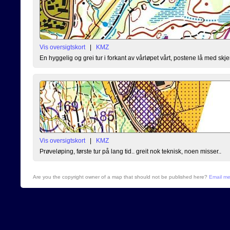
Vis oversigtskort
|
KMZ
En hyggelig og grei tur i forkant av vårløpet vårt, postene lå med skj
Vis oversigtskort
|
KMZ
Prøveløping, første tur på lang tid.. greit nok teknisk, noen misser..
Are you the copyright owner of a map that should not be published here?
Email m