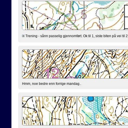
Trening - sånn passelig gjennomført. Ok til 1, siste biten på vei til 2 
Hmm, noe bedre enn forrige mandag..