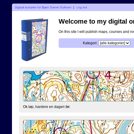
Digitalt kortarkiv for Bjørn Sverre Gulheim
|
Log ind
Welcome to my digital o
On this site I will publish maps, courses and r
Kategori:
Ok løp, hardere en dagen før.