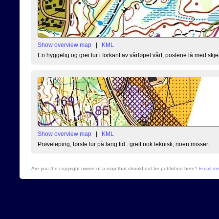
Show overview map
|
KML
En hyggelig og grei tur i forkant av vårløpet vårt, postene lå med skj
Show overview map
|
KML
Prøveløping, første tur på lang tid.. greit nok teknisk, noen misser..
Are you the copyright owner of a map that should not be published here?
Email m