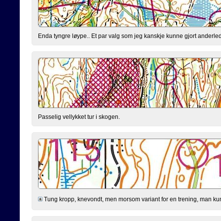
Enda tyngre løype.. Et par valg som jeg kanskje kunne gjort anderled
Passelig vellykket tur i skogen.
Tung kropp, knevondt, men morsom variant for en trening, man kunn