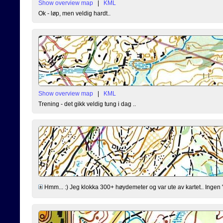
Show overview map
|
KML
Ok - løp, men veldig hardt..
Show overview map
|
KML
Trening - det gikk veldig tung i dag ..
Hmm... :) Jeg klokka 300+ høydemeter og var ute av kartet.. Ingen "