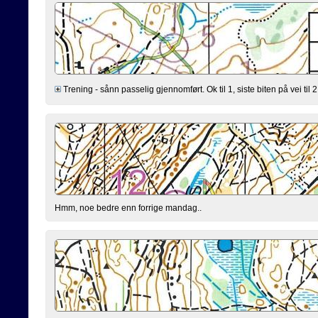
Trening - sånn passelig gjennomført. Ok til 1, siste biten på vei til 2 
Hmm, noe bedre enn forrige mandag..